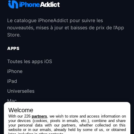
iPhone
Addict
Le catalogue iPhoneAddict pour suivre les
nouveautés, mises à jour et baisses de prix de l’App
Store.
APPS
Toutes les apps iOS
iPhone
iPad
Universelles
Mac
Welcome
Apple TV
With our 226
partners
, we wish to store and access information on
your devices (cookies, pixels in emails, etc.), combine and share
IPHONEADDICT
your personal data with our partners, whether collected on this
website or in our emails, already held by some of us, or obtained