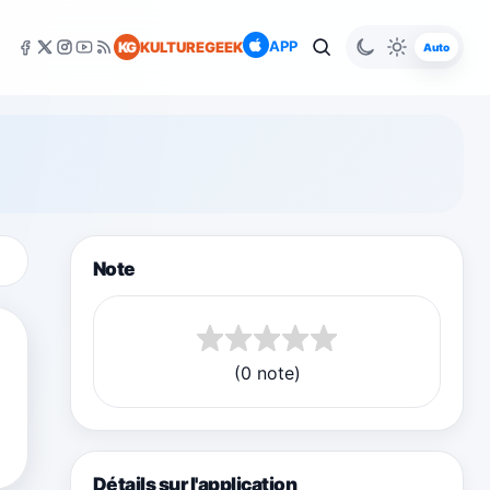
APP
KG
KULTUREGEEK
Auto
Note
(0 note)
Détails sur l'application