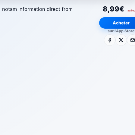
8,99€
 notam information direct from
au lie
Acheter
sur l'App Store
Facebook
X
E-m