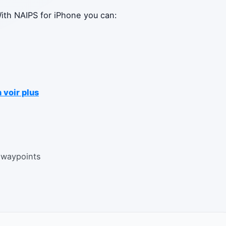
ith NAIPS for iPhone you can:
 voir plus
n waypoints