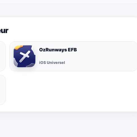
eur
OzRunways EFB
iOS Universel