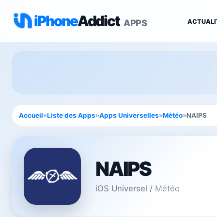
iPhone
Addict
APPS
ACTUALI
Accueil
»
Liste des Apps
»
Apps Universelles
»
Météo
»
NAIPS
NAIPS
iOS Universel
/
Météo