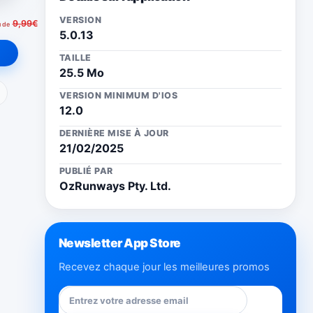
VERSION
9,99€
u de
5.0.13
TAILLE
25.5 Mo
ail
VERSION MINIMUM D'IOS
12.0
DERNIÈRE MISE À JOUR
21/02/2025
PUBLIÉ PAR
OzRunways Pty. Ltd.
Newsletter App Store
Recevez chaque jour les meilleures promos