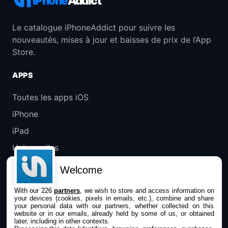
iPhone
Addict
Le catalogue iPhoneAddict pour suivre les
nouveautés, mises à jour et baisses de prix de l’App
Store.
APPS
Toutes les apps iOS
iPhone
iPad
Universelles
Mac
Welcome
Apple TV
With our 226
partners
, we wish to store and access information on
your devices (cookies, pixels in emails, etc.), combine and share
IPHONEADDICT
your personal data with our partners, whether collected on this
website or in our emails, already held by some of us, or obtained
later, including in other contexts.
Actualité Apple