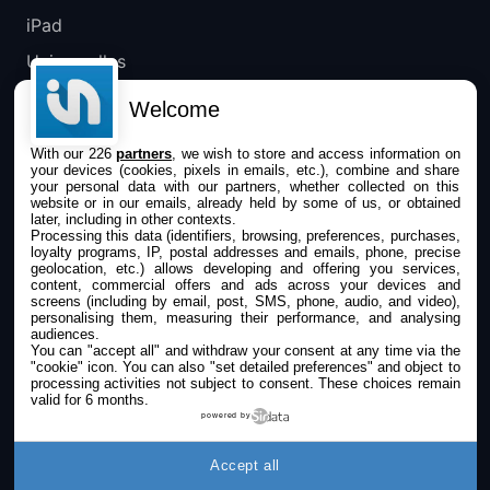
iPad
Universelles
Mac
Welcome
Apple TV
With our 226
partners
, we wish to store and access information on
your devices (cookies, pixels in emails, etc.), combine and share
IPHONEADDICT
your personal data with our partners, whether collected on this
website or in our emails, already held by some of us, or obtained
later, including in other contexts.
Actualité Apple
Processing this data (identifiers, browsing, preferences, purchases,
loyalty programs, IP, postal addresses and emails, phone, precise
Archives keynotes
geolocation, etc.) allows developing and offering you services,
content, commercial offers and ads across your devices and
screens (including by email, post, SMS, phone, audio, and video),
Contact
personalising them, measuring their performance, and analysing
audiences.
À propos
You can "accept all" and withdraw your consent at any time via the
"cookie" icon
. You can also "set detailed preferences" and object to
KultureGeek
processing activities not subject to consent. These choices remain
valid for 6 months.
powered by
SUIVEZ-NOUS
Accept all