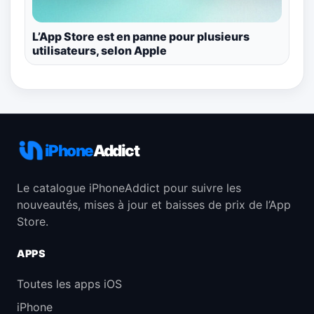
L’App Store est en panne pour plusieurs
utilisateurs, selon Apple
iPhone
Addict
Le catalogue iPhoneAddict pour suivre les
nouveautés, mises à jour et baisses de prix de l’App
Store.
APPS
Toutes les apps iOS
iPhone