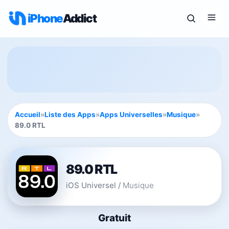
iPhone
Addict
Accueil
»
Liste des Apps
»
Apps Universelles
»
Musique
»
89.0 RTL
89.0 RTL
iOS Universel
/
Musique
Gratuit