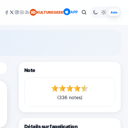
APP
KG
KULTUREGEEK
Auto
Note
(336 notes)
Détails sur l'application