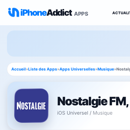
iPhone
Addict
APPS
ACTUALI
Accueil
»
Liste des Apps
»
Apps Universelles
»
Musique
»
Nostal
Nostalgie FM,
iOS Universel
/
Musique