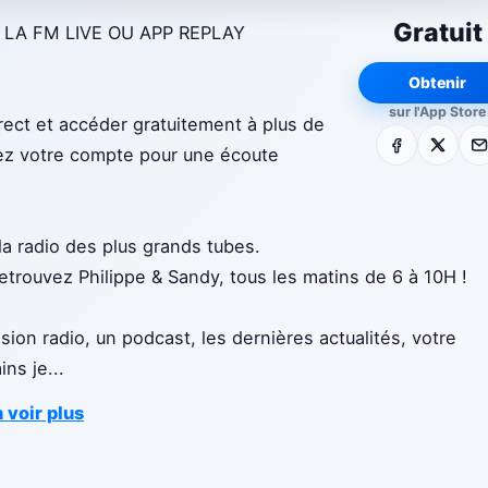
Gratuit
 LA FM LIVE OU APP REPLAY
Obtenir
sur l'App Store
irect et accéder gratuitement à plus de
Facebook
X
E-m
éez votre compte pour une écoute
la radio des plus grands tubes.
rouvez Philippe & Sandy, tous les matins de 6 à 10H !
ion radio, un podcast, les dernières actualités, votre
ins je
...
 voir plus