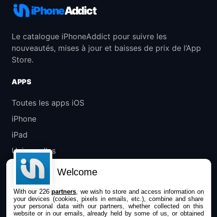
iPhone
Addict
Le catalogue iPhoneAddict pour suivre les
nouveautés, mises à jour et baisses de prix de l’App
Store.
APPS
Toutes les apps iOS
iPhone
iPad
Universelles
Mac
Welcome
Apple TV
With our 226
partners
, we wish to store and access information on
your devices (cookies, pixels in emails, etc.), combine and share
IPHONEADDICT
your personal data with our partners, whether collected on this
website or in our emails, already held by some of us, or obtained