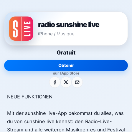
radio sunshine live
iPhone
/
Musique
Gratuit
Obtenir
sur l'App Store
Facebook
X
E-mail
NEUE FUNKTIONEN
Mit der sunshine live-App bekommst du alles, was
du von sunshine live kennst: den Radio-Live-
Stream und alle weiteren Musikgenres und Festival-