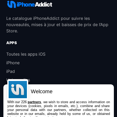
iPhone
Addict
Le catalogue iPhoneAddict pour suivre les
nouveautés, mises à jour et baisses de prix de l’App
Store.
APPS
Toutes les apps iOS
iPhone
iPad
Universelles
Mac
Welcome
Apple TV
With our 226
partners
, we wish to store and access information on
your devices (cookies, pixels in emails, etc.), combine and share
IPHONEADDICT
your personal data with our partners, whether collected on this
website or in our emails, already held by some of us, or obtained