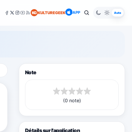
APP
KG
KULTUREGEEK
Auto
Note
(0 note)
Détails sur l'application