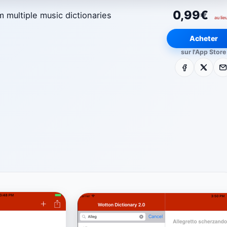
0,99€
multiple music dictionaries
au lie
Acheter
sur l'App Store
Facebook
X
E-m