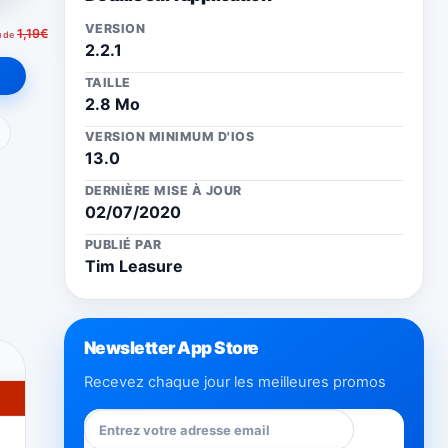
VERSION
1,19€
u de
2.2.1
TAILLE
2.8 Mo
ail
VERSION MINIMUM D'IOS
13.0
DERNIÈRE MISE À JOUR
02/07/2020
PUBLIÉ PAR
Tim Leasure
Newsletter App Store
Recevez chaque jour les meilleures promos