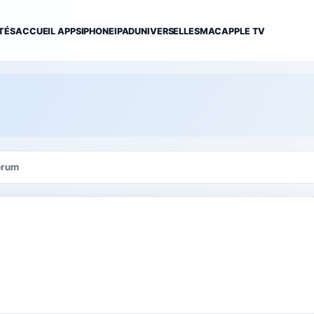
TÉS
ACCUEIL APPS
IPHONE
IPAD
UNIVERSELLES
MAC
APPLE TV
orum