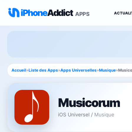
iPhone
Addict
APPS
ACTUALI
Accueil
»
Liste des Apps
»
Apps Universelles
»
Musique
»
Music
Musicorum
iOS Universel
/
Musique