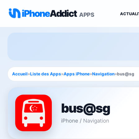
iPhone
Addict
APPS
ACTUALI
Accueil
»
Liste des Apps
»
Apps iPhone
»
Navigation
»
bus@sg
bus@sg
iPhone
/
Navigation