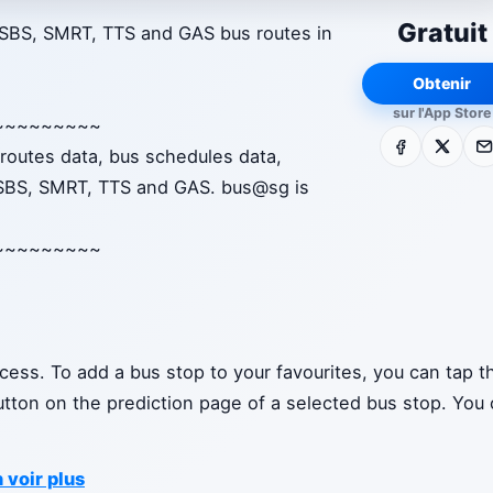
Gratuit
r SBS, SMRT, TTS and GAS bus routes in
Obtenir
sur l'App Store
~~~~~~~~~
Facebook
X
E-m
 routes data, bus schedules data,
, SBS, SMRT, TTS and GAS. bus@sg is
~~~~~~~~~
cess. To add a bus stop to your favourites, you can tap t
button on the prediction page of a selected bus stop. You
 voir plus