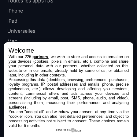
Toutes les apps iOS
iPhone
iPad
Universelles
Mac
Welcome
Apple TV
With our 226
partners
, we wish to store and access information on
your devices (cookies, pixels in emails, etc.), combine and share
IPHONEADDICT
your personal data with our partners, whether collected on this
website or in our emails, already held by some of us, or obtained
later, including in other contexts.
Actualité Apple
Processing this data (identifiers, browsing, preferences, purchases,
loyalty programs, IP, postal addresses and emails, phone, precise
Archives keynotes
geolocation, etc.) allows developing and offering you services,
content, commercial offers and ads across your devices and
screens (including by email, post, SMS, phone, audio, and video),
Contact
personalising them, measuring their performance, and analysing
audiences.
À propos
You can "accept all" and withdraw your consent at any time via the
"cookie" icon
. You can also "set detailed preferences" and object to
KultureGeek
processing activities not subject to consent. These choices remain
valid for 6 months.
powered by
SUIVEZ-NOUS