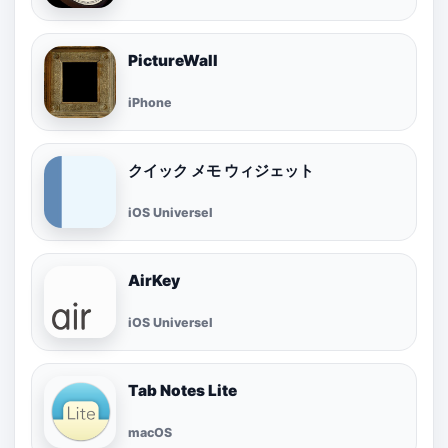
PictureWall
iPhone
クイック メモ ウィジェット
iOS Universel
AirKey
iOS Universel
Tab Notes Lite
macOS