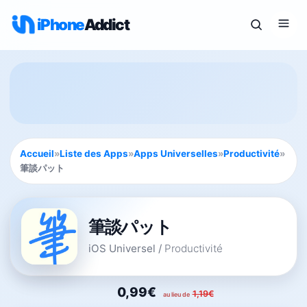
iPhone
Addict
Accueil
»
Liste des Apps
»
Apps Universelles
»
Productivité
»
筆談パット
筆談パット
iOS Universel
/
Productivité
0,99€
1,19€
au lieu de