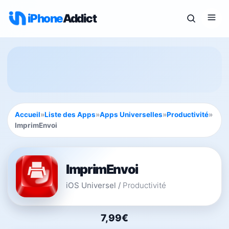
iPhone
Addict
Accueil
»
Liste des Apps
»
Apps Universelles
»
Productivité
»
ImprimEnvoi
ImprimEnvoi
iOS Universel
/
Productivité
7,99€