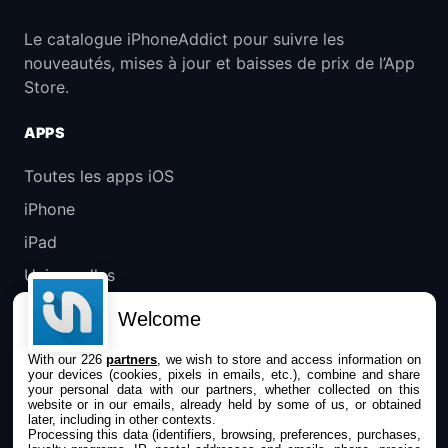
Le catalogue iPhoneAddict pour suivre les
nouveautés, mises à jour et baisses de prix de l’App
Store.
APPS
Toutes les apps iOS
iPhone
iPad
Universelles
Mac
Welcome
Apple TV
With our 226
partners
, we wish to store and access information on
your devices (cookies, pixels in emails, etc.), combine and share
IPHONEADDICT
your personal data with our partners, whether collected on this
website or in our emails, already held by some of us, or obtained
later, including in other contexts.
Actualité Apple
Processing this data (identifiers, browsing, preferences, purchases,