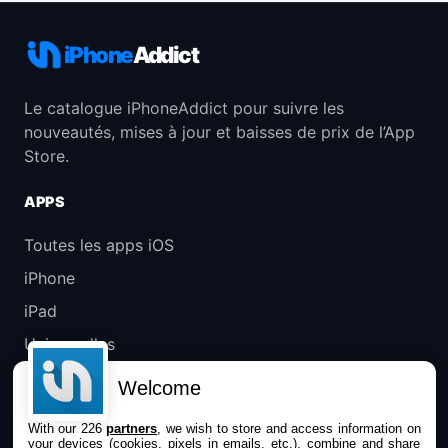
iPhone
Addict
Le catalogue iPhoneAddict pour suivre les
nouveautés, mises à jour et baisses de prix de l’App
Store.
APPS
Toutes les apps iOS
iPhone
iPad
Universelles
Mac
Welcome
Apple TV
With our 226
partners
, we wish to store and access information on
your devices (cookies, pixels in emails, etc.), combine and share