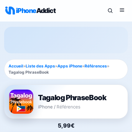
iPhone
Addict
Accueil
»
Liste des Apps
»
Apps iPhone
»
Références
»
Tagalog PhraseBook
Tagalog PhraseBook
iPhone
/
Références
5,99€