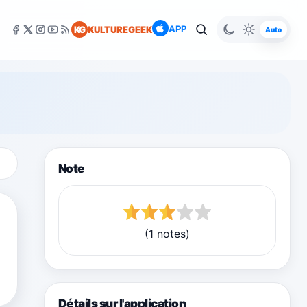
APP
KG
KULTUREGEEK
Auto
Note
(1 notes)
Détails sur l'application