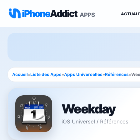
iPhone
Addict
APPS
ACTUALI
Accueil
»
Liste des Apps
»
Apps Universelles
»
Références
»
Wee
Weekday
iOS Universel
/
Références