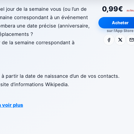
0,99€
l jour de la semaine vous (ou l’un de
au lie
 semaine correspondant à un événement
Acheter
 tombera une date précise (anniversaire,
sur l'App Store
 déplacements ?
Facebook
X
E-m
ur de la semaine correspondant à
à partir la date de naissance d’un de vos contacts.
site d’informations Wikipedia.
 voir plus