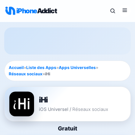
iPhone
Addict
Accueil
»
Liste des Apps
»
Apps Universelles
»
Réseaux sociaux
»
iHi
iHi
iOS Universel
/
Réseaux sociaux
Gratuit