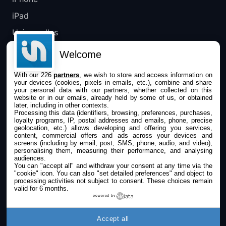
iPad
Universelles
Mac
Welcome
Apple TV
With our 226
partners
, we wish to store and access information on
your devices (cookies, pixels in emails, etc.), combine and share
IPHONEADDICT
your personal data with our partners, whether collected on this
website or in our emails, already held by some of us, or obtained
later, including in other contexts.
Actualité Apple
Processing this data (identifiers, browsing, preferences, purchases,
loyalty programs, IP, postal addresses and emails, phone, precise
Archives keynotes
geolocation, etc.) allows developing and offering you services,
content, commercial offers and ads across your devices and
screens (including by email, post, SMS, phone, audio, and video),
Contact
personalising them, measuring their performance, and analysing
audiences.
À propos
You can "accept all" and withdraw your consent at any time via the
"cookie" icon
. You can also "set detailed preferences" and object to
KultureGeek
processing activities not subject to consent. These choices remain
valid for 6 months.
powered by
SUIVEZ-NOUS
Accept all