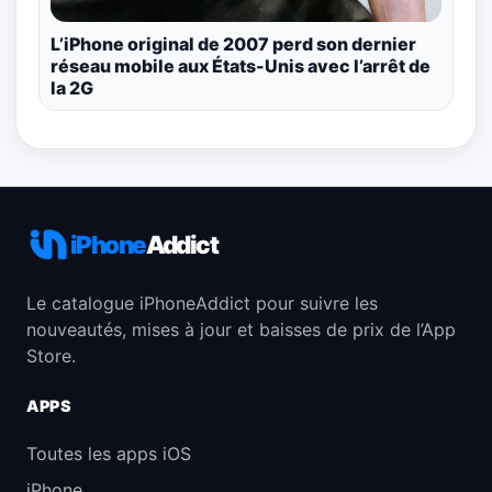
L’iPhone original de 2007 perd son dernier
réseau mobile aux États-Unis avec l’arrêt de
la 2G
iPhone
Addict
Le catalogue iPhoneAddict pour suivre les
nouveautés, mises à jour et baisses de prix de l’App
Store.
APPS
Toutes les apps iOS
iPhone