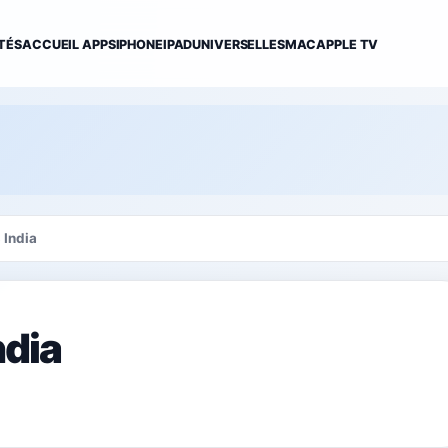
TÉS
ACCUEIL APPS
IPHONE
IPAD
UNIVERSELLES
MAC
APPLE TV
 India
ndia