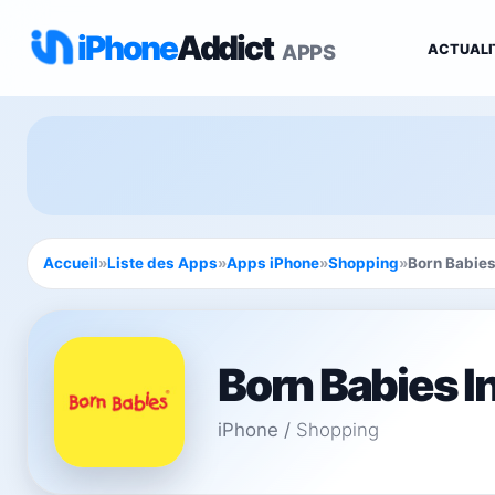
iPhone
Addict
APPS
ACTUALI
Accueil
»
Liste des Apps
»
Apps iPhone
»
Shopping
»
Born Babies
Born Babies I
iPhone
/
Shopping