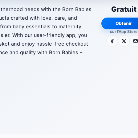
Gratuit
motherhood needs with the Born Babies
ucts crafted with love, care, and
Obtenir
 from baby essentials to maternity
sur l'App Store
sier. With our user-friendly app, you
Facebook
X
E-m
asket and enjoy hassle-free checkout
ce and quality with Born Babies –