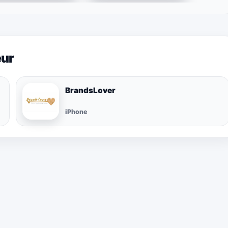
eur
BrandsLover
iPhone