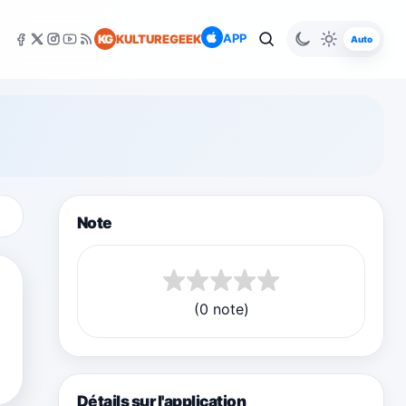
APP
KG
KULTUREGEEK
Auto
Note
(0 note)
Détails sur l'application