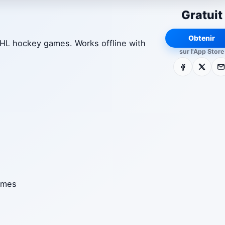
Gratuit
Obtenir
HL hockey games. Works offline with
sur l'App Store
Facebook
X
E-m
ames