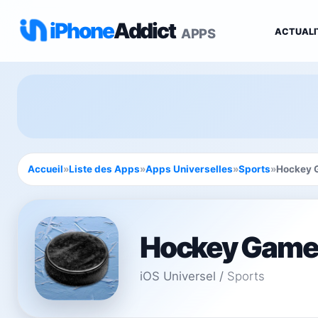
iPhone
Addict
APPS
ACTUALI
Accueil
»
Liste des Apps
»
Apps Universelles
»
Sports
»
Hockey 
Hockey Game
iOS Universel
/
Sports