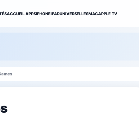
TÉS
ACCUEIL APPS
IPHONE
IPAD
UNIVERSELLES
MAC
APPLE TV
Games
s