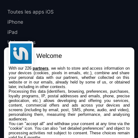
Toutes les apps iOS
iPhone
iPad
Universelles
Mac
Welcome
Apple TV
With our 226
partners
, we wish to store and access information on
your devices (cookies, pixels in emails, etc.), combine and share
IPHONEADDICT
your personal data with our partners, whether collected on this
website or in our emails, already held by some of us, or obtained
later, including in other contexts.
Actualité Apple
Processing this data (identifiers, browsing, preferences, purchases,
loyalty programs, IP, postal addresses and emails, phone, precise
Archives keynotes
geolocation, etc.) allows developing and offering you services,
content, commercial offers and ads across your devices and
screens (including by email, post, SMS, phone, audio, and video),
Contact
personalising them, measuring their performance, and analysing
audiences.
À propos
You can "accept all" and withdraw your consent at any time via the
"cookie" icon
. You can also "set detailed preferences" and object to
KultureGeek
processing activities not subject to consent. These choices remain
valid for 6 months.