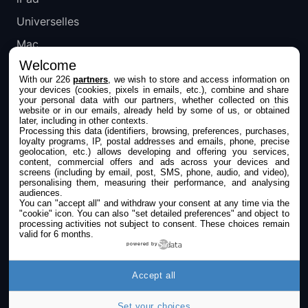
Universelles
Mac
Welcome
Apple TV
With our 226
partners
, we wish to store and access information on
your devices (cookies, pixels in emails, etc.), combine and share
IPHONEADDICT
your personal data with our partners, whether collected on this
website or in our emails, already held by some of us, or obtained
later, including in other contexts.
Actualité Apple
Processing this data (identifiers, browsing, preferences, purchases,
loyalty programs, IP, postal addresses and emails, phone, precise
Archives keynotes
geolocation, etc.) allows developing and offering you services,
content, commercial offers and ads across your devices and
screens (including by email, post, SMS, phone, audio, and video),
Contact
personalising them, measuring their performance, and analysing
audiences.
À propos
You can "accept all" and withdraw your consent at any time via the
"cookie" icon
. You can also "set detailed preferences" and object to
KultureGeek
processing activities not subject to consent. These choices remain
valid for 6 months.
powered by
SUIVEZ-NOUS
Accept all
Set your choices