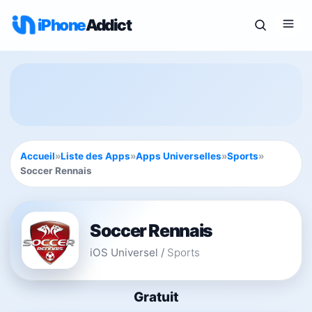
iPhone
Addict
Accueil
»
Liste des Apps
»
Apps Universelles
»
Sports
»
Soccer Rennais
Soccer Rennais
iOS Universel
/
Sports
Gratuit