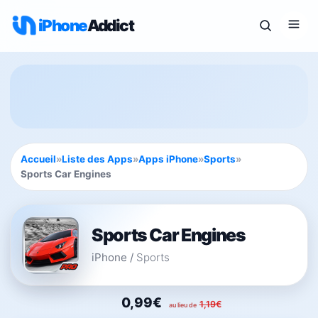
iPhone
Addict
Accueil
»
Liste des Apps
»
Apps iPhone
»
Sports
»
Sports Car Engines
Sports Car Engines
iPhone
/
Sports
0,99€
1,19€
au lieu de