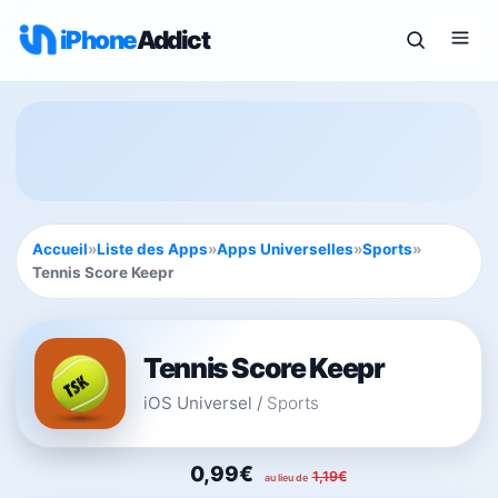
iPhone
Addict
Accueil
»
Liste des Apps
»
Apps Universelles
»
Sports
»
Tennis Score Keepr
Tennis Score Keepr
iOS Universel
/
Sports
0,99€
1,19€
au lieu de