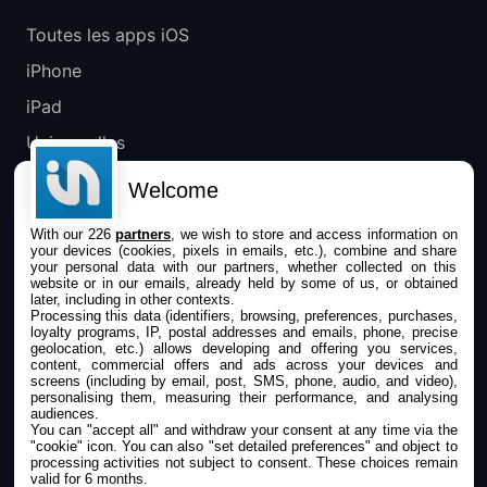
Toutes les apps iOS
iPhone
iPad
Universelles
Mac
Welcome
Apple TV
With our 226
partners
, we wish to store and access information on
your devices (cookies, pixels in emails, etc.), combine and share
IPHONEADDICT
your personal data with our partners, whether collected on this
website or in our emails, already held by some of us, or obtained
later, including in other contexts.
Actualité Apple
Processing this data (identifiers, browsing, preferences, purchases,
loyalty programs, IP, postal addresses and emails, phone, precise
Archives keynotes
geolocation, etc.) allows developing and offering you services,
content, commercial offers and ads across your devices and
screens (including by email, post, SMS, phone, audio, and video),
Contact
personalising them, measuring their performance, and analysing
audiences.
À propos
You can "accept all" and withdraw your consent at any time via the
"cookie" icon
. You can also "set detailed preferences" and object to
KultureGeek
processing activities not subject to consent. These choices remain
valid for 6 months.