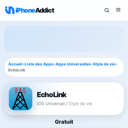
iPhone
Addict
Accueil
»
Liste des Apps
»
Apps Universelles
»
Style de vie
»
EchoLink
EchoLink
iOS Universel
/
Style de vie
Gratuit