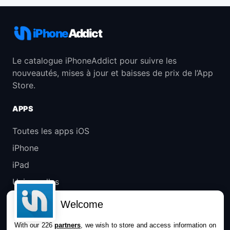
iPhone
Addict
Le catalogue iPhoneAddict pour suivre les
nouveautés, mises à jour et baisses de prix de l’App
Store.
APPS
Toutes les apps iOS
iPhone
iPad
Universelles
Mac
Welcome
Apple TV
With our 226
partners
, we wish to store and access information on