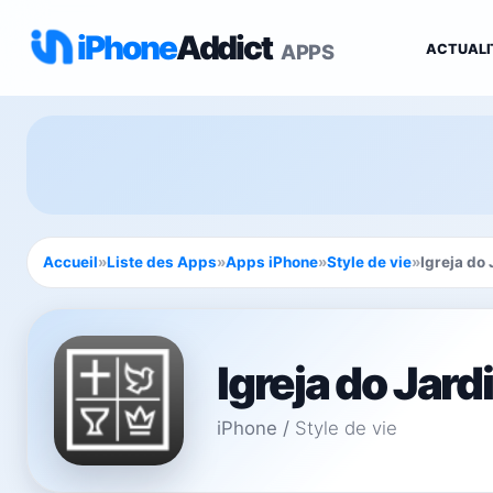
iPhone
Addict
APPS
ACTUALI
Accueil
»
Liste des Apps
»
Apps iPhone
»
Style de vie
»
Igreja do
Igreja do Jard
iPhone
/
Style de vie