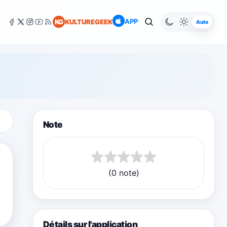
APP
KG
KULTUREGEEK
Auto
Note
(0 note)
Détails sur l'application