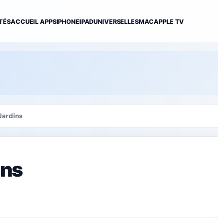
TÉS
ACCUEIL APPS
IPHONE
IPAD
UNIVERSELLES
MAC
APPLE TV
 Jardins
ins