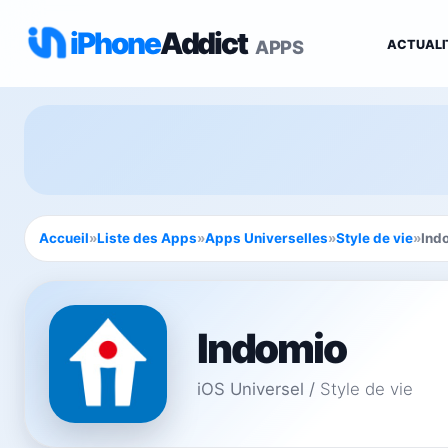
iPhone
Addict
APPS
ACTUALI
Accueil
»
Liste des Apps
»
Apps Universelles
»
Style de vie
»
Ind
Indomio
iOS Universel
/
Style de vie