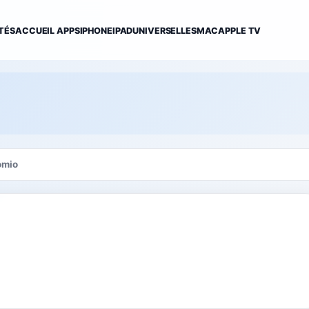
TÉS
ACCUEIL APPS
IPHONE
IPAD
UNIVERSELLES
MAC
APPLE TV
omio