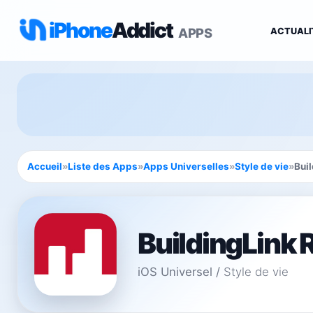
iPhone
Addict
APPS
ACTUALI
Accueil
»
Liste des Apps
»
Apps Universelles
»
Style de vie
»
Bui
BuildingLink 
iOS Universel
/
Style de vie