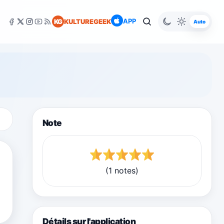
APP
KG
KULTUREGEEK
Auto
Note
(1 notes)
Détails sur l'application