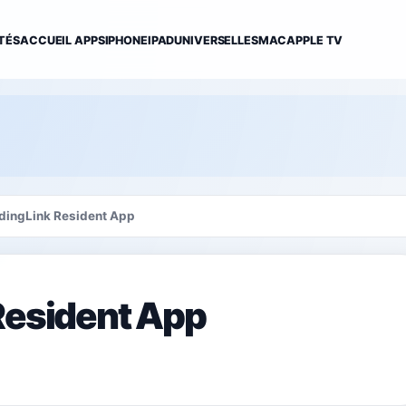
TÉS
ACCUEIL APPS
IPHONE
IPAD
UNIVERSELLES
MAC
APPLE TV
ldingLink Resident App
Resident App