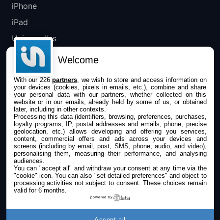
iPhone
iPad
Universelles
Mac
Welcome
Apple TV
With our 226
partners
, we wish to store and access information on
your devices (cookies, pixels in emails, etc.), combine and share
IPHONEADDICT
your personal data with our partners, whether collected on this
website or in our emails, already held by some of us, or obtained
later, including in other contexts.
Actualité Apple
Processing this data (identifiers, browsing, preferences, purchases,
loyalty programs, IP, postal addresses and emails, phone, precise
Archives keynotes
geolocation, etc.) allows developing and offering you services,
content, commercial offers and ads across your devices and
screens (including by email, post, SMS, phone, audio, and video),
Contact
personalising them, measuring their performance, and analysing
audiences.
À propos
You can "accept all" and withdraw your consent at any time via the
"cookie" icon
. You can also "set detailed preferences" and object to
KultureGeek
processing activities not subject to consent. These choices remain
valid for 6 months.
powered by
SUIVEZ-NOUS
Accept all