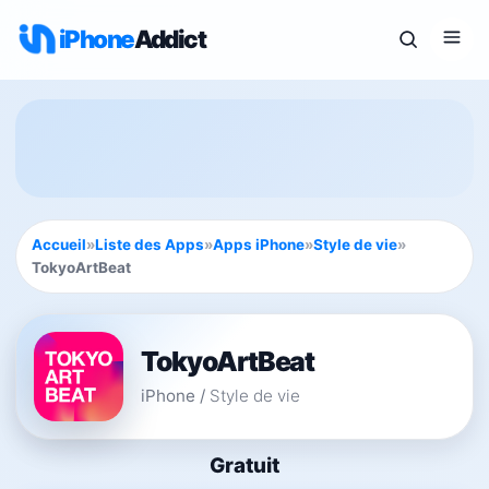
iPhone
Addict
Accueil
»
Liste des Apps
»
Apps iPhone
»
Style de vie
»
TokyoArtBeat
TokyoArtBeat
iPhone
/
Style de vie
Gratuit