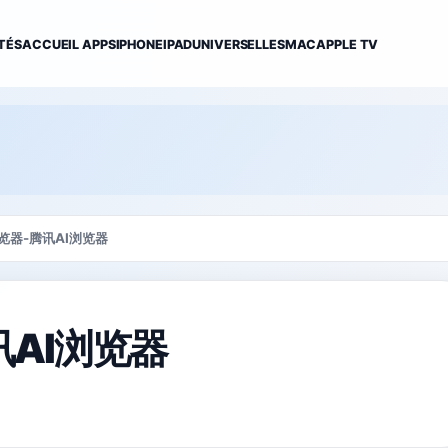
TÉS
ACCUEIL APPS
IPHONE
IPAD
UNIVERSELLES
MAC
APPLE TV
览器-腾讯AI浏览器
讯AI浏览器