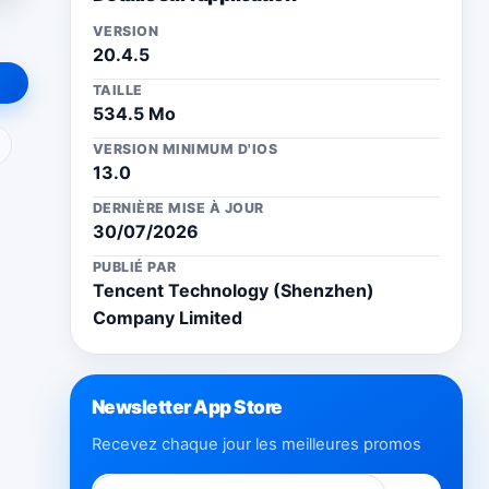
VERSION
20.4.5
TAILLE
534.5 Mo
ail
VERSION MINIMUM D'IOS
13.0
DERNIÈRE MISE À JOUR
30/07/2026
PUBLIÉ PAR
Tencent Technology (Shenzhen)
Company Limited
Newsletter App Store
Recevez chaque jour les meilleures promos