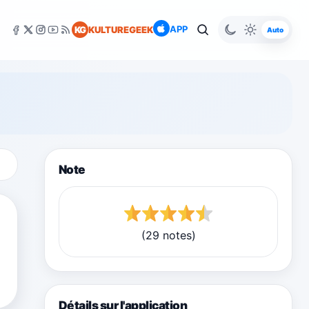
APP
KG
KULTUREGEEK
Auto
Note
(29 notes)
Détails sur l'application