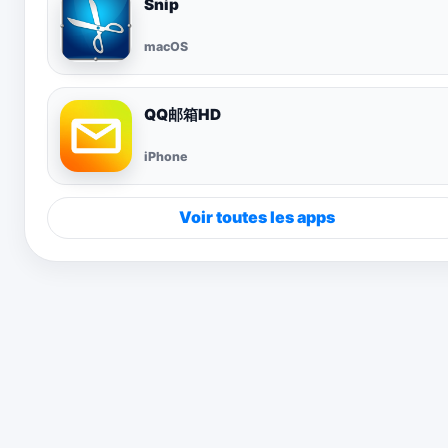
Snip
macOS
QQ邮箱HD
iPhone
Voir toutes les apps