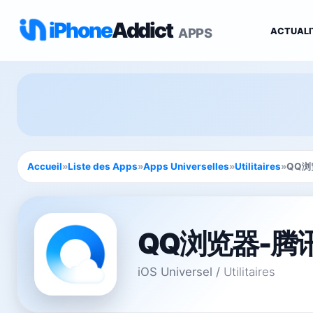
iPhone
Addict
APPS
ACTUALI
Accueil
»
Liste des Apps
»
Apps Universelles
»
Utilitaires
»
QQ浏
QQ浏览器-腾
iOS Universel
/
Utilitaires