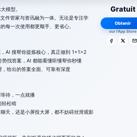
Gratuit
ek大模型。
能文件管家与资讯融为一体。无论是专注学
Obtenir
你的每一次使用都更顺手、更省心。
sur l'App Store
Facebook
X
E-m
I 搜帮你提炼核心，真正做到 1+1>2
势找答案，AI 都能看懂听懂帮你秒懂
理，给出的答案全面、可靠有深度
圈等待，一点就播
能轻松啃
边聊天，还是小屏投大屏，都不妨碍丝滑观影