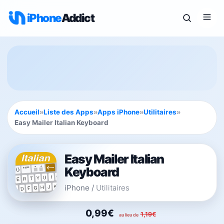
iPhone
Addict
Accueil
»
Liste des Apps
»
Apps iPhone
»
Utilitaires
»
Easy Mailer Italian Keyboard
Easy Mailer Italian
Keyboard
iPhone
/
Utilitaires
0,99€
1,19€
au lieu de