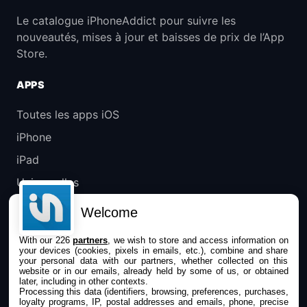
Le catalogue iPhoneAddict pour suivre les
nouveautés, mises à jour et baisses de prix de l’App
Store.
APPS
Toutes les apps iOS
iPhone
iPad
Universelles
Mac
Welcome
Apple TV
With our 226
partners
, we wish to store and access information on
your devices (cookies, pixels in emails, etc.), combine and share
IPHONEADDICT
your personal data with our partners, whether collected on this
website or in our emails, already held by some of us, or obtained
later, including in other contexts.
Actualité Apple
Processing this data (identifiers, browsing, preferences, purchases,
loyalty programs, IP, postal addresses and emails, phone, precise