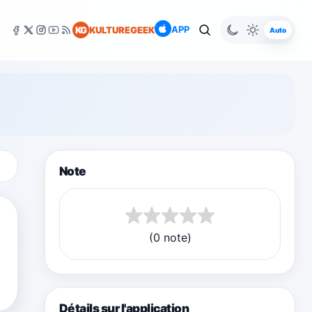
APP
KG
KULTUREGEEK
Auto
Note
(0 note)
Détails sur l'application