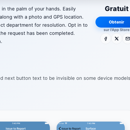
Gratuit
n the palm of your hands. Easily
e along with a photo and GPS location.
Obtenir
ect department for resolution. Opt in to
sur l'App Store
 the request has been completed.
Facebook
X
E-m
n.
nd next button text to be invisible on some device models