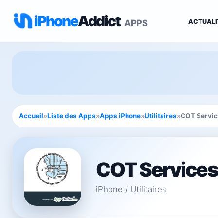
iPhone
Addict
APPS
ACTUALI
Accueil
»
Liste des Apps
»
Apps iPhone
»
Utilitaires
»
COT Servic
COT Services
iPhone
/
Utilitaires