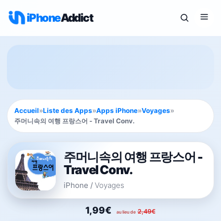
iPhone
Addict
Accueil
»
Liste des Apps
»
Apps iPhone
»
Voyages
»
주머니속의 여행 프랑스어 - Travel Conv.
주머니속의 여행 프랑스어 -
Travel Conv.
iPhone
/
Voyages
1,99€
2,49€
au lieu de