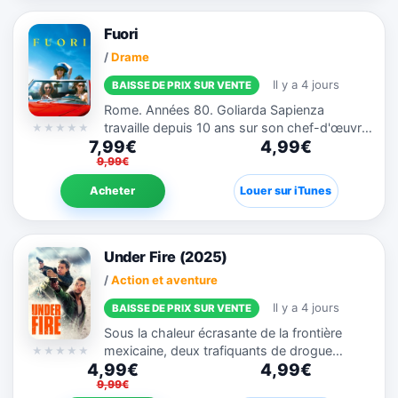
Fuori
/
Drame
Il y a 4 jours
BAISSE DE PRIX SUR VENTE
Rome. Années 80. Goliarda Sapienza
travaille depuis 10 ans sur son chef-d'œuvre
7,99€
4,99€
« L'Art de la joie ». Mais son manuscrit est
9,99€
rejeté par toutes les maisons d'édition.
Désespérée,...
Acheter
Louer sur iTunes
Under Fire (2025)
/
Action et aventure
Il y a 4 jours
BAISSE DE PRIX SUR VENTE
Sous la chaleur écrasante de la frontière
mexicaine, deux trafiquants de drogue
4,99€
4,99€
rivaux, Griff et Abbott, se retrouvent pour
9,99€
une transaction routinière. Mais au moment