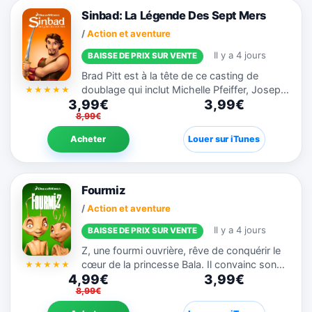
Sinbad: La Légende Des Sept Mers
/
Action et aventure
Il y a 4 jours
BAISSE DE PRIX SUR VENTE
Brad Pitt est à la tête de ce casting de
doublage qui inclut Michelle Pfeiffer, Joseph
3,99€
3,99€
Fiennes, Catherine Zeta-Jones et Dennis
8,99€
Haysbert dans cette version animée épique
du classique. Au menu...
Acheter
Louer sur iTunes
Fourmiz
/
Action et aventure
Il y a 4 jours
BAISSE DE PRIX SUR VENTE
Z, une fourmi ouvrière, rêve de conquérir le
cœur de la princesse Bala. Il convainc son
4,99€
3,99€
ami soldat de changer de place avec lui.
8,99€
Jadis ouvrier insignifiant, Z va peut-être
devenir un grand...