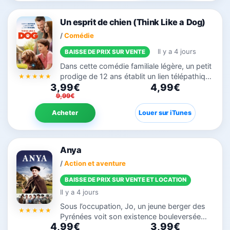
Un esprit de chien (Think Like a Dog)
/
Comédie
Il y a 4 jours
BAISSE DE PRIX SUR VENTE
Dans cette comédie familiale légère, un petit
prodige de 12 ans établit un lien télépathique
3,99€
4,99€
avec son chien et meilleur ami, Henry, après
9,99€
qu'une de ses expériences scientifiques a
mal...
Acheter
Louer sur iTunes
Anya
/
Action et aventure
BAISSE DE PRIX SUR VENTE ET LOCATION
Il y a 4 jours
Sous l’occupation, Jo, un jeune berger des
Pyrénées voit son existence bouleversée
4,99€
3,99€
lorsqu’il découvre caché dans une ferme un