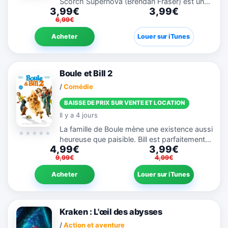
Scorch Supernova (Brendan Fraser) est un
3,99€
3,99€
héros national de la population extraterrestre
6,99€
bleue. Expert en sauvetages périlleux,
Scorch réalise des...
Acheter
Louer sur iTunes
Boule et Bill 2
/
Comédie
BAISSE DE PRIX SUR VENTE ET LOCATION
Il y a 4 jours
La famille de Boule mène une existence aussi
heureuse que paisible. Bill est parfaitement
4,99€
3,99€
intégré dans cette petite famille, Boule
9,99€
4,99€
travaille bien à l'école, sa maman donne des
cours de piano...
Acheter
Louer sur iTunes
Kraken : L'œil des abysses
/
Action et aventure