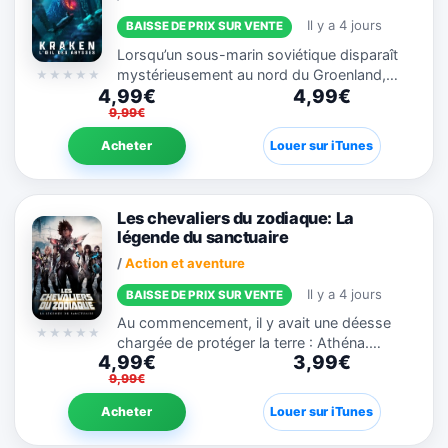
Il y a 4 jours
BAISSE DE PRIX SUR VENTE
Lorsqu’un sous-marin soviétique disparaît
mystérieusement au nord du Groenland,
4,99€
4,99€
l’état-major décide d’envoyer un nouvel
9,99€
équipage mené par le commandant Limonov
à la recherche du...
Acheter
Louer sur iTunes
Les chevaliers du zodiaque: La
légende du sanctuaire
/
Action et aventure
Il y a 4 jours
BAISSE DE PRIX SUR VENTE
Au commencement, il y avait une déesse
chargée de protéger la terre : Athéna.
4,99€
3,99€
Gardienne de l'équilibre, elle fut cachée des
9,99€
forces du Mal. Quand sa vie est menacée,
Seiya et les chevaliers...
Acheter
Louer sur iTunes