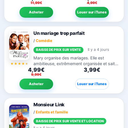
11,99€
4,99€
homme qui attend sa fille Anya pour
rejoindre l’Espagne....
Acheter
Louer sur iTunes
Un mariage trop parfait
/
Comédie
Il y a 4 jours
BAISSE DE PRIX SUR VENTE
Mary organise des mariages. Elle est
ambitieuse, extrêmement organisée et sait
4,99€
3,99€
exactement quoi faire ou dire pour
9,99€
transformer un mariage en un évènement
extraordinaire. Mais quand Mary tombe...
Acheter
Louer sur iTunes
Monsieur Link
/
Enfants et famille
BAISSE DE PRIX SUR VENTE ET LOCATION
Il y a 4 jours