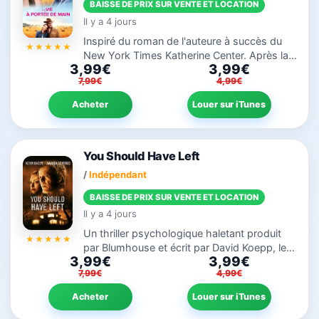
BAISSE DE PRIX SUR VENTE ET LOCATION
Il y a 4 jours
Inspiré du roman de l'auteure à succès du
New York Times Katherine Center. Après la
3,99€
3,99€
mort subite de son mari, Libby (Leslie Bibb)
7,99€
4,99€
emménage chez sa mère qui se montre
hypercritique à son...
Acheter
Louer sur iTunes
You Should Have Left
/
Indépendant
BAISSE DE PRIX SUR VENTE ET LOCATION
Il y a 4 jours
Un thriller psychologique haletant produit
par Blumhouse et écrit par David Koepp, le
3,99€
3,99€
scénariste légendaire de Jurassic Park,
7,99€
4,99€
Mission Impossible et Panic Room ! Théo -
Kevin Bacon - et sa...
Acheter
Louer sur iTunes