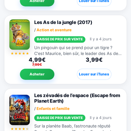
Acheter
Louer sur iTunes
Les As de la jungle (2017)
/
Action et aventure
Il y a 4 jours
BAISSE DE PRIX SUR VENTE
Un pingouin qui se prend pour un tigre ?
C'est Maurice, bien sûr, le leader des As de la
4,99€
3,99€
Jungle ! Avec ses compagnons, il fait
7,99€
tranquillement régner la justice quand
débarque Igor, un koala...
Acheter
Louer sur iTunes
Les zévadés de l’espace (Escape from
Planet Earth)
/
Enfants et famille
Il y a 4 jours
BAISSE DE PRIX SUR VENTE
Sur la planète Baab, l’astronaute réputé