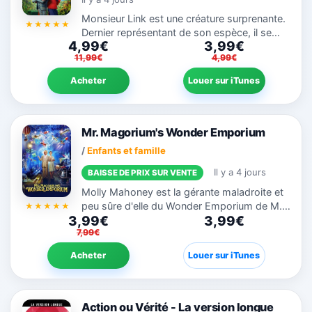
Monsieur Link est une créature surprenante.
Dernier représentant de son espèce, il se
4,99€
3,99€
sent seul... Pour retrouver sa famille, il
11,99€
4,99€
approche le plus grand spécialiste des
mystères et des...
Acheter
Louer sur iTunes
Mr. Magorium's Wonder Emporium
/
Enfants et famille
Il y a 4 jours
BAISSE DE PRIX SUR VENTE
Molly Mahoney est la gérante maladroite et
peu sûre d'elle du Wonder Emporium de M.
3,99€
3,99€
Magorium, le magasin de jouets le plus
7,99€
étrange, le plus fantastique et le plus
merveilleux au monde.
Acheter
Louer sur iTunes
Action ou Vérité - La version longue