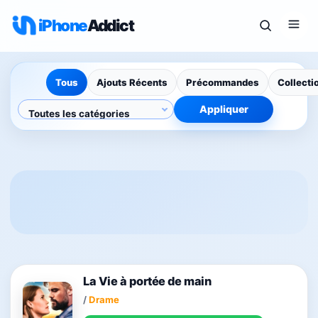
iPhone
Addict
Tous
Ajouts Récents
Précommandes
Collecti
Appliquer
La Vie à portée de main
/
Drame