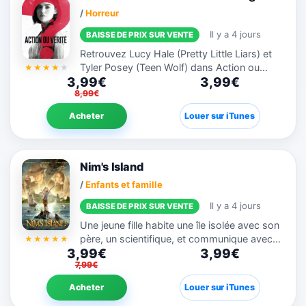
/
Horreur
Il y a 4 jours
BAISSE DE PRIX SUR VENTE
Retrouvez Lucy Hale (Pretty Little Liars) et
Tyler Posey (Teen Wolf) dans Action ou
3,99€
3,99€
Vérité, le thriller signé Blumhouse (Get Out,
8,99€
Happy Birthdead). Un simple jeu entre amis
d’Action ou...
Acheter
Louer sur iTunes
Nim's Island
/
Enfants et famille
Il y a 4 jours
BAISSE DE PRIX SUR VENTE
Une jeune fille habite une île isolée avec son
père, un scientifique, et communique avec
3,99€
3,99€
l'auteur solitaire de ses romans préférés.
7,99€
Acheter
Louer sur iTunes