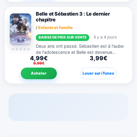
Belle et Sébastien 3 : Le dernier
chapitre
/
Enfants et famille
Il y a 4 jours
BAISSE DE PRIX SUR VENTE
Deux ans ont passé. Sébastien est à l'aube
de l'adolescence et Belle est devenue
4,99€
3,99€
maman de trois adorables chiots. Pierre et
9,99€
Angelina sont sur le point de se marier et
rêvent d'une nouvelle...
Acheter
Louer sur iTunes