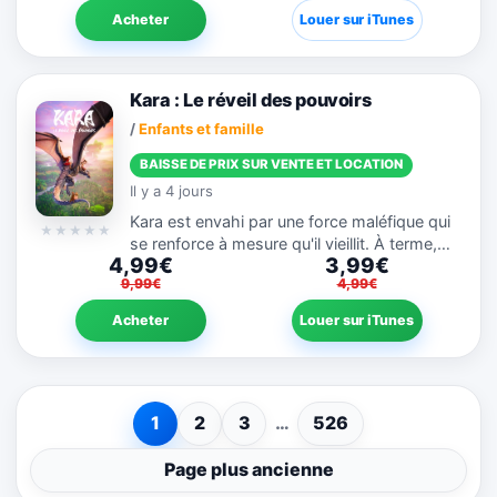
de l’échange, tous...
Acheter
Louer sur iTunes
Kara : Le réveil des pouvoirs
/
Enfants et famille
BAISSE DE PRIX SUR VENTE ET LOCATION
Il y a 4 jours
Kara est envahi par une force maléfique qui
se renforce à mesure qu'il vieillit. À terme,
4,99€
3,99€
cette force aura suffisamment de puissance
9,99€
4,99€
pour détruire le monde entier. Pour éviter
qu'une telle...
Acheter
Louer sur iTunes
1
2
3
…
526
Page plus ancienne