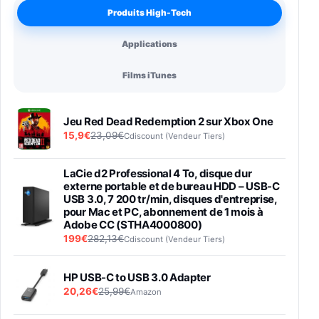
Produits High-Tech
Applications
Films iTunes
Jeu Red Dead Redemption 2 sur Xbox One
15,9€
23,09€
Cdiscount (Vendeur Tiers)
LaCie d2 Professional 4 To, disque dur
externe portable et de bureau HDD – USB-C
USB 3.0, 7 200 tr/min, disques d'entreprise,
pour Mac et PC, abonnement de 1 mois à
Adobe CC (STHA4000800)
199€
282,13€
Cdiscount (Vendeur Tiers)
HP USB-C to USB 3.0 Adapter
20,26€
25,99€
Amazon