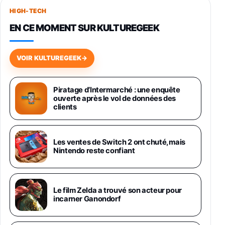
256Go
HIGH-TECH
749,99€
1240,43€
Fnac (Vendeur Tiers)
EN CE MOMENT SUR KULTUREGEEK
Galaxy S26 256 Go Bleu
648,63€
834,71€
Fnac (Vendeur Tiers)
VOIR KULTUREGEEK
→
Samsung Galaxy Miracle Ultra, Smartphone
Android 5G avec Galaxy AI, 512 Go,
Piratage d’Intermarché : une enquête
Chargeur Secteur Rapide 25W Inclus,
ouverte après le vol de données des
Smartphone déverrouillé, Noir, Version FR
clients
1019€
1399€
Fnac (Vendeur Tiers)
Galaxy S26 Ultra 512 Go Bleu
Les ventes de Switch 2 ont chuté, mais
1019€
1399€
Nintendo reste confiant
Fnac (Vendeur Tiers)
Galaxy S26 Ultra 256 Go Violet
Le film Zelda a trouvé son acteur pour
892€
1199€
Fnac (Vendeur Tiers)
incarner Ganondorf
Philips SHK2000BL - Casque Enfant - Bleu &