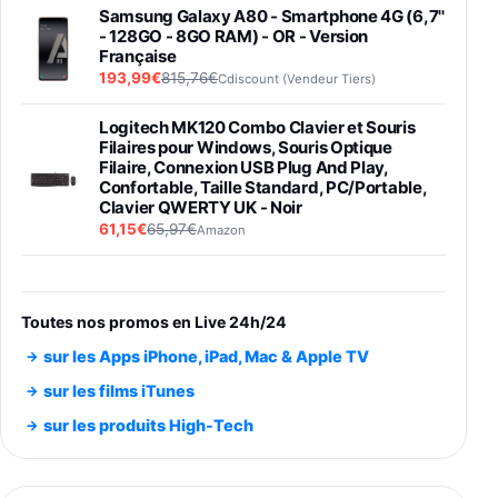
Samsung Galaxy A80 - Smartphone 4G (6,7''
- 128GO - 8GO RAM) - OR - Version
Française
193,99€
815,76€
Cdiscount (Vendeur Tiers)
Logitech MK120 Combo Clavier et Souris
Filaires pour Windows, Souris Optique
Filaire, Connexion USB Plug And Play,
Confortable, Taille Standard, PC/Portable,
Clavier QWERTY UK - Noir
61,15€
65,97€
Amazon
PIONEER PLX-500 Blanche - Platine vinyle à
entraénement direct 3 vitesses (33-45-78
trs/min) avec pre-ampli intégré et port USB
Toutes nos promos en Live 24h/24
348,99€
384,71€
Amazon
sur les Apps iPhone, iPad, Mac & Apple TV
Smartphone SAMSUNG Galaxy S26 Ultra
sur les films iTunes
Noir 256Go
sur les produits High-Tech
891,99€
1199€
Fnac (Vendeur Tiers)
Smartphone SAMSUNG Galaxy S26+ Violet