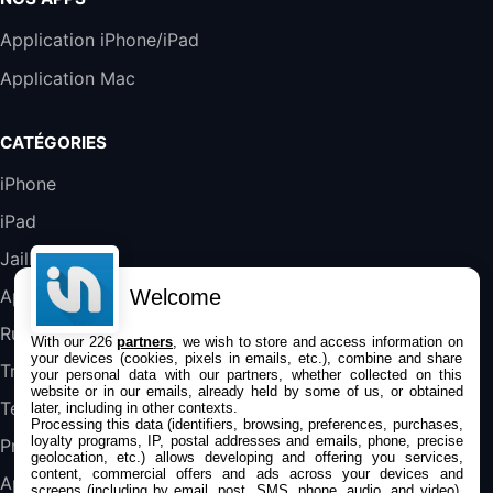
289,47€
317,71€
Boulanger
Application iPhone/iPad
Galaxy S25 FE 6,7\" 5G Nano SIM 128 Go
Application Mac
Blanc
489,99€
647,51€
Fnac (Vendeur Tiers)
CATÉGORIES
DeLonghi ECAM290.22.b
iPhone
357,4€
389,7€
Cdiscount (Vendeur Tiers)
iPad
Jailbreak
Jeu FIFA 20 sur PC (code à télécharger)
45,98€
57,99€
Rue Du Commerce (Vendeur Tiers)
Welcome
Applications
Rumeurs
With our 226
partners
, we wish to store and access information on
your devices (cookies, pixels in emails, etc.), combine and share
Trucs & astuces
your personal data with our partners, whether collected on this
website or in our emails, already held by some of us, or obtained
Tests
later, including in other contexts.
Processing this data (identifiers, browsing, preferences, purchases,
loyalty programs, IP, postal addresses and emails, phone, precise
Promos
geolocation, etc.) allows developing and offering you services,
content, commercial offers and ads across your devices and
Apple
screens (including by email, post, SMS, phone, audio, and video),