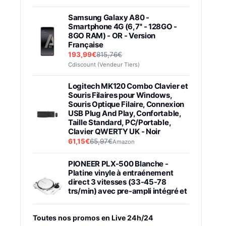
Samsung Galaxy A80 -
Smartphone 4G (6,7'' - 128GO -
8GO RAM) - OR - Version
Française
193,99€
815,76€
Cdiscount (Vendeur Tiers)
Logitech MK120 Combo Clavier et
Souris Filaires pour Windows,
Souris Optique Filaire, Connexion
USB Plug And Play, Confortable,
Taille Standard, PC/Portable,
Clavier QWERTY UK - Noir
61,15€
65,97€
Amazon
PIONEER PLX-500 Blanche -
Platine vinyle à entraénement
direct 3 vitesses (33-45-78
trs/min) avec pre-ampli intégré et
port USB
348,99€
384,71€
Amazon
Toutes nos promos en Live 24h/24