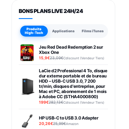
BONS PLANS LIVE 24H/24
Produits
Applications
Films iTunes
High-Tech
Jeu Red Dead Redemption 2 sur
Xbox One
15,9€
23,09€
Cdiscount (Vendeur Tiers)
LaCie d2 Professional 4 To, disque
dur externe portable et de bureau
HDD – USB-C USB 3.0, 7 200
tr/min, disques d'entreprise, pour
Mac et PC, abonnement de 1 mois
à Adobe CC (STHA4000800)
199€
282,13€
Cdiscount (Vendeur Tiers)
HP USB-C to USB 3.0 Adapter
20,26€
25,99€
Amazon