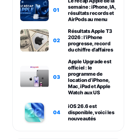
Le récap Apple de la
semaine : iPhone, IA,
01
résultats records et
AirPods au menu
Résultats Apple T3
2026 : l’iPhone
02
progresse, record
du chiffre d’affaires
Apple Upgrade est
officiel : le
programme de
03
location d’iPhone,
Mac, iPad et Apple
Watch aux US
iOS 26.6 est
04
disponible, voici les
nouveautés