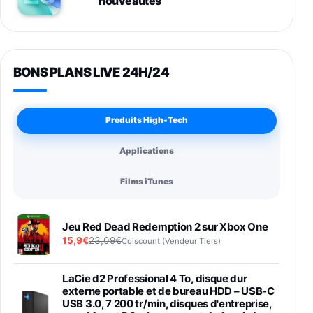
nouveautés
BONS PLANS LIVE 24H/24
Produits High-Tech
Applications
Films iTunes
Jeu Red Dead Redemption 2 sur Xbox One
15,9€
23,09€
Cdiscount (Vendeur Tiers)
LaCie d2 Professional 4 To, disque dur
externe portable et de bureau HDD – USB-C
USB 3.0, 7 200 tr/min, disques d'entreprise,