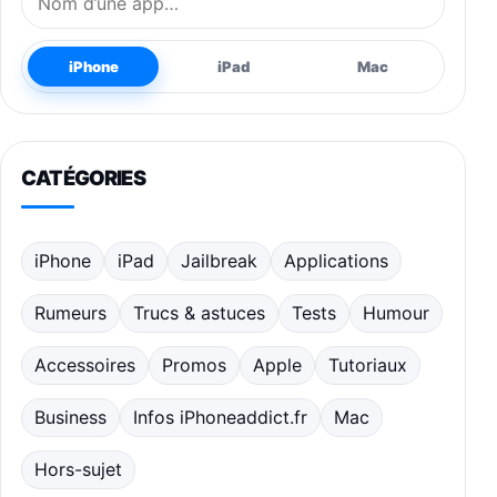
iPhone
iPad
Mac
CATÉGORIES
iPhone
iPad
Jailbreak
Applications
Rumeurs
Trucs & astuces
Tests
Humour
Accessoires
Promos
Apple
Tutoriaux
Business
Infos iPhoneaddict.fr
Mac
Hors-sujet