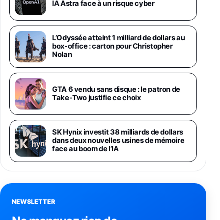
1019€
1399€
IA Astra face à un risque cyber
Fnac (Vendeur Tiers)
Galaxy S26 Ultra 256 Go Violet
L’Odyssée atteint 1 milliard de dollars au
892€
1199€
Fnac (Vendeur Tiers)
box-office : carton pour Christopher
Nolan
Philips SHK2000BL - Casque Enfant - Bleu &
Répartiteur Audio 5 Casques, Blanc
24,94€
29,96€
GTA 6 vendu sans disque : le patron de
Fnac (Vendeur Tiers)
Take-Two justifie ce choix
Asus RT-AC59U Routeur sans Fil Double
Bande Gigabit (Serveur et Client VPN, Triple
Vlan, Mode Point d'accès et Bridge, contrôle
SK Hynix investit 38 milliards de dollars
Parental, Qos)
dans deux nouvelles usines de mémoire
39,72€
50,42€
Amazon
face au boom de l’IA
Panasonic KX-TG6822 Téléphones Sans fil
Répondeur Ecran [Version Française]
31,67€
47,96€
Amazon
NEWSLETTER
Smartphone APPLE iPhone 15 Noir 128Go