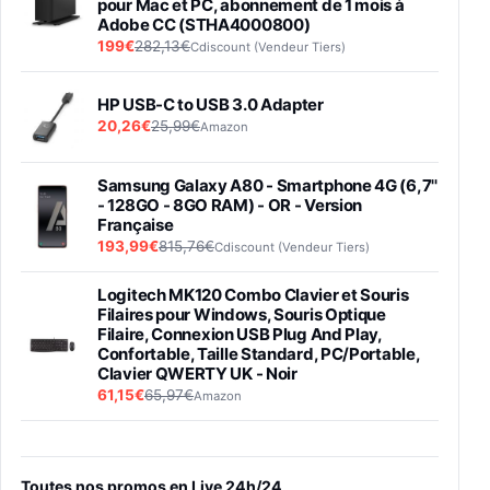
pour Mac et PC, abonnement de 1 mois à
Adobe CC (STHA4000800)
199€
282,13€
Cdiscount (Vendeur Tiers)
HP USB-C to USB 3.0 Adapter
20,26€
25,99€
Amazon
Samsung Galaxy A80 - Smartphone 4G (6,7''
- 128GO - 8GO RAM) - OR - Version
Française
193,99€
815,76€
Cdiscount (Vendeur Tiers)
Logitech MK120 Combo Clavier et Souris
Filaires pour Windows, Souris Optique
Filaire, Connexion USB Plug And Play,
Confortable, Taille Standard, PC/Portable,
Clavier QWERTY UK - Noir
61,15€
65,97€
Amazon
PIONEER PLX-500 Blanche - Platine vinyle à
entraénement direct 3 vitesses (33-45-78
trs/min) avec pre-ampli intégré et port USB
Toutes nos promos en Live 24h/24