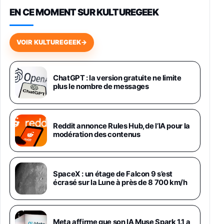
EN CE MOMENT SUR KULTUREGEEK
Galaxy S26 256 Go Bleu
648,63€
834,71€
Fnac (Vendeur Tiers)
VOIR KULTUREGEEK
→
Samsung Galaxy Miracle Ultra, Smartphone
Android 5G avec Galaxy AI, 512 Go,
Chargeur Secteur Rapide 25W Inclus,
ChatGPT : la version gratuite ne limite
plus le nombre de messages
Smartphone déverrouillé, Noir, Version FR
1019€
1399€
Fnac (Vendeur Tiers)
Galaxy S26 Ultra 512 Go Bleu
Reddit annonce Rules Hub, de l’IA pour la
1019€
1399€
modération des contenus
Fnac (Vendeur Tiers)
Galaxy S26 Ultra 256 Go Violet
SpaceX : un étage de Falcon 9 s’est
892€
1199€
Fnac (Vendeur Tiers)
écrasé sur la Lune à près de 8 700 km/h
Philips SHK2000BL - Casque Enfant - Bleu &
Répartiteur Audio 5 Casques, Blanc
24,94€
29,96€
Meta affirme que son IA Muse Spark 1.1 a
Fnac (Vendeur Tiers)