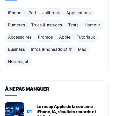
iPhone
iPad
Jailbreak
Applications
Rumeurs
Trucs & astuces
Tests
Humour
Accessoires
Promos
Apple
Tutoriaux
Business
Infos iPhoneaddict.fr
Mac
Hors-sujet
À NE PAS MANQUER
Le récap Apple de la semaine :
01
iPhone, IA, résultats records et