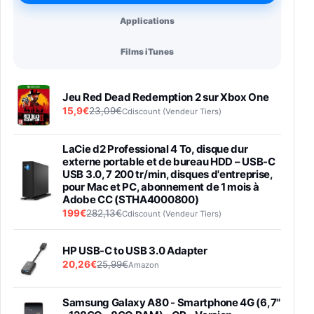
Applications
Films iTunes
Jeu Red Dead Redemption 2 sur Xbox One
15,9€
23,09€
Cdiscount (Vendeur Tiers)
LaCie d2 Professional 4 To, disque dur
externe portable et de bureau HDD – USB-C
USB 3.0, 7 200 tr/min, disques d'entreprise,
pour Mac et PC, abonnement de 1 mois à
Adobe CC (STHA4000800)
199€
282,13€
Cdiscount (Vendeur Tiers)
HP USB-C to USB 3.0 Adapter
20,26€
25,99€
Amazon
Samsung Galaxy A80 - Smartphone 4G (6,7''