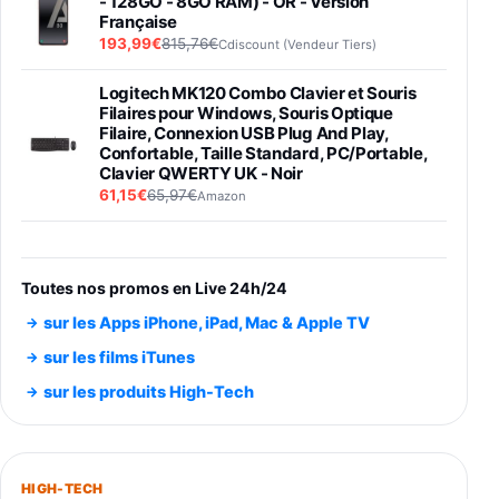
- 128GO - 8GO RAM) - OR - Version
Française
193,99€
815,76€
Cdiscount (Vendeur Tiers)
Logitech MK120 Combo Clavier et Souris
Filaires pour Windows, Souris Optique
Filaire, Connexion USB Plug And Play,
Confortable, Taille Standard, PC/Portable,
Clavier QWERTY UK - Noir
61,15€
65,97€
Amazon
PIONEER PLX-500 Blanche - Platine vinyle à
entraénement direct 3 vitesses (33-45-78
trs/min) avec pre-ampli intégré et port USB
Toutes nos promos en Live 24h/24
348,99€
384,71€
Amazon
sur les Apps iPhone, iPad, Mac & Apple TV
Smartphone SAMSUNG Galaxy S26 Ultra
sur les films iTunes
Noir 256Go
sur les produits High-Tech
891,99€
1199€
Fnac (Vendeur Tiers)
Smartphone SAMSUNG Galaxy S26+ Violet
256Go
HIGH-TECH
749,99€
1240,43€
Fnac (Vendeur Tiers)