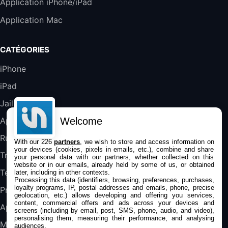
Application iPhone/iPad
Galaxy S25 FE 6,7\" 5G Nano SIM 128 Go
Application Mac
Blanc
489,99€
647,51€
Fnac (Vendeur Tiers)
CATÉGORIES
DeLonghi ECAM290.22.b
iPhone
357,4€
389,7€
Cdiscount (Vendeur Tiers)
iPad
Jailbreak
Jeu FIFA 20 sur PC (code à télécharger)
45,98€
57,99€
Rue Du Commerce (Vendeur Tiers)
Welcome
Applications
Rumeurs
With our 226
partners
, we wish to store and access information on
your devices (cookies, pixels in emails, etc.), combine and share
Trucs & astuces
your personal data with our partners, whether collected on this
website or in our emails, already held by some of us, or obtained
Tests
later, including in other contexts.
Processing this data (identifiers, browsing, preferences, purchases,
loyalty programs, IP, postal addresses and emails, phone, precise
Promos
geolocation, etc.) allows developing and offering you services,
content, commercial offers and ads across your devices and
Apple
screens (including by email, post, SMS, phone, audio, and video),
personalising them, measuring their performance, and analysing
Mac
audiences.