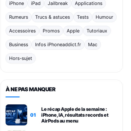
iPhone
iPad
Jailbreak
Applications
Rumeurs
Trucs & astuces
Tests
Humour
Accessoires
Promos
Apple
Tutoriaux
Business
Infos iPhoneaddict.fr
Mac
Hors-sujet
À NE PAS MANQUER
Le récap Apple de la semaine :
01
iPhone, IA, résultats records et
AirPods au menu