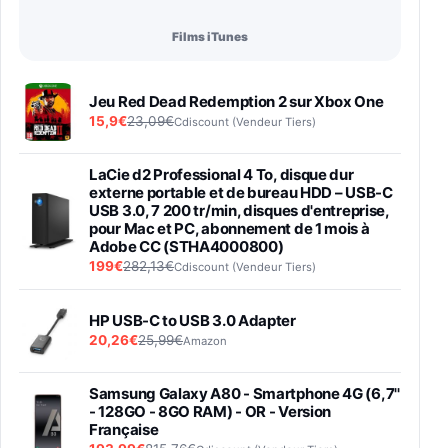
Films iTunes
Jeu Red Dead Redemption 2 sur Xbox One
15,9€
23,09€
Cdiscount (Vendeur Tiers)
LaCie d2 Professional 4 To, disque dur
externe portable et de bureau HDD – USB-C
USB 3.0, 7 200 tr/min, disques d'entreprise,
pour Mac et PC, abonnement de 1 mois à
Adobe CC (STHA4000800)
199€
282,13€
Cdiscount (Vendeur Tiers)
HP USB-C to USB 3.0 Adapter
20,26€
25,99€
Amazon
Samsung Galaxy A80 - Smartphone 4G (6,7''
- 128GO - 8GO RAM) - OR - Version
Française