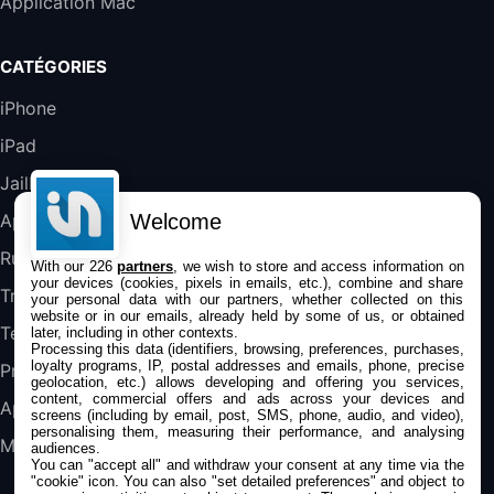
Application Mac
Blanc
489,99€
647,51€
Fnac (Vendeur Tiers)
CATÉGORIES
DeLonghi ECAM290.22.b
iPhone
357,4€
389,7€
Cdiscount (Vendeur Tiers)
iPad
Jailbreak
Jeu FIFA 20 sur PC (code à télécharger)
45,98€
57,99€
Rue Du Commerce (Vendeur Tiers)
Welcome
Applications
Rumeurs
With our 226
partners
, we wish to store and access information on
your devices (cookies, pixels in emails, etc.), combine and share
Trucs & astuces
your personal data with our partners, whether collected on this
website or in our emails, already held by some of us, or obtained
Tests
later, including in other contexts.
Processing this data (identifiers, browsing, preferences, purchases,
loyalty programs, IP, postal addresses and emails, phone, precise
Promos
geolocation, etc.) allows developing and offering you services,
content, commercial offers and ads across your devices and
Apple
screens (including by email, post, SMS, phone, audio, and video),
personalising them, measuring their performance, and analysing
Mac
audiences.
You can "accept all" and withdraw your consent at any time via the
"cookie" icon
. You can also "set detailed preferences" and object to