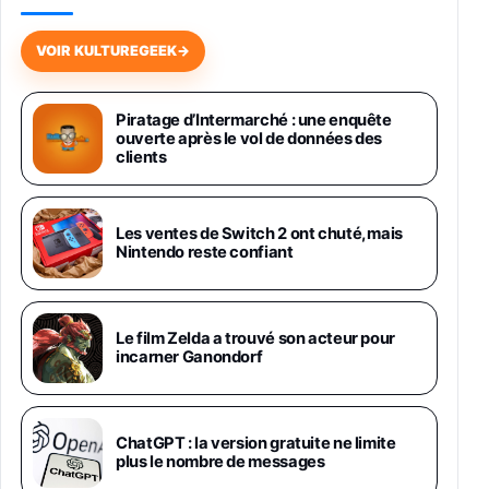
Galaxy S26 256 Go Bleu
648,63€
834,71€
Fnac (Vendeur Tiers)
VOIR KULTUREGEEK
→
Samsung Galaxy Miracle Ultra, Smartphone
Android 5G avec Galaxy AI, 512 Go,
Piratage d’Intermarché : une enquête
Chargeur Secteur Rapide 25W Inclus,
ouverte après le vol de données des
Smartphone déverrouillé, Noir, Version FR
clients
1019€
1399€
Fnac (Vendeur Tiers)
Galaxy S26 Ultra 512 Go Bleu
Les ventes de Switch 2 ont chuté, mais
1019€
1399€
Nintendo reste confiant
Fnac (Vendeur Tiers)
Galaxy S26 Ultra 256 Go Violet
Le film Zelda a trouvé son acteur pour
892€
1199€
Fnac (Vendeur Tiers)
incarner Ganondorf
Philips SHK2000BL - Casque Enfant - Bleu &
Répartiteur Audio 5 Casques, Blanc
24,94€
29,96€
ChatGPT : la version gratuite ne limite
Fnac (Vendeur Tiers)
plus le nombre de messages