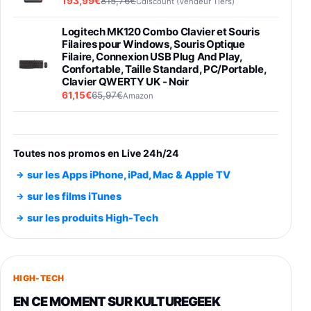
193,99€
815,76€
Cdiscount (Vendeur Tiers)
Logitech MK120 Combo Clavier et Souris
Filaires pour Windows, Souris Optique
Filaire, Connexion USB Plug And Play,
Confortable, Taille Standard, PC/Portable,
Clavier QWERTY UK - Noir
61,15€
65,97€
Amazon
PIONEER PLX-500 Blanche - Platine vinyle à
entraénement direct 3 vitesses (33-45-78
trs/min) avec pre-ampli intégré et port USB
Toutes nos promos en Live 24h/24
348,99€
384,71€
Amazon
sur les Apps iPhone, iPad, Mac & Apple TV
Smartphone SAMSUNG Galaxy S26 Ultra
sur les films iTunes
Noir 256Go
sur les produits High-Tech
891,99€
1199€
Fnac (Vendeur Tiers)
Smartphone SAMSUNG Galaxy S26+ Violet
256Go
HIGH-TECH
749,99€
1240,43€
Fnac (Vendeur Tiers)
EN CE MOMENT SUR KULTUREGEEK