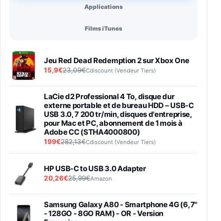
Applications
Films iTunes
Jeu Red Dead Redemption 2 sur Xbox One
15,9€
23,09€
Cdiscount (Vendeur Tiers)
LaCie d2 Professional 4 To, disque dur
externe portable et de bureau HDD – USB-C
USB 3.0, 7 200 tr/min, disques d'entreprise,
pour Mac et PC, abonnement de 1 mois à
Adobe CC (STHA4000800)
199€
282,13€
Cdiscount (Vendeur Tiers)
HP USB-C to USB 3.0 Adapter
20,26€
25,99€
Amazon
Samsung Galaxy A80 - Smartphone 4G (6,7''
- 128GO - 8GO RAM) - OR - Version