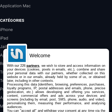
Galaxy S25 FE 6,7\" 5G Nano SIM 128 Go
Application Mac
Blanc
489,99€
647,51€
Fnac (Vendeur Tiers)
CATÉGORIES
DeLonghi ECAM290.22.b
iPhone
357,4€
389,7€
Cdiscount (Vendeur Tiers)
iPad
Jailbreak
Jeu FIFA 20 sur PC (code à télécharger)
45,98€
57,99€
Rue Du Commerce (Vendeur Tiers)
Applications
Welcome
Rumeurs
With our 226
partners
, we wish to store and access information on
your devices (cookies, pixels in emails, etc.), combine and share
Trucs & astuces
your personal data with our partners, whether collected on this
website or in our emails, already held by some of us, or obtained
Tests
later, including in other contexts.
Processing this data (identifiers, browsing, preferences, purchases,
loyalty programs, IP, postal addresses and emails, phone, precise
Promos
geolocation, etc.) allows developing and offering you services,
content, commercial offers and ads across your devices and
Apple
screens (including by email, post, SMS, phone, audio, and video),
personalising them, measuring their performance, and analysing
Mac
audiences.
You can "accept all" and withdraw your consent at any time via the