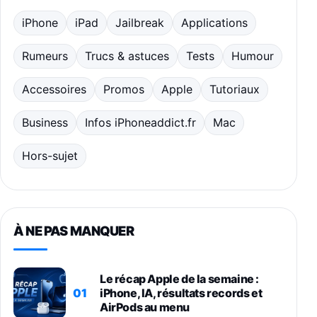
iPhone
iPad
Jailbreak
Applications
Rumeurs
Trucs & astuces
Tests
Humour
Accessoires
Promos
Apple
Tutoriaux
Business
Infos iPhoneaddict.fr
Mac
Hors-sujet
À NE PAS MANQUER
Le récap Apple de la semaine :
01
iPhone, IA, résultats records et
AirPods au menu