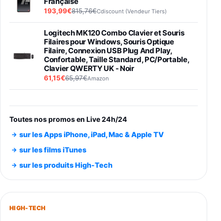
Française
193,99€
815,76€
Cdiscount (Vendeur Tiers)
Logitech MK120 Combo Clavier et Souris
Filaires pour Windows, Souris Optique
Filaire, Connexion USB Plug And Play,
Confortable, Taille Standard, PC/Portable,
Clavier QWERTY UK - Noir
61,15€
65,97€
Amazon
PIONEER PLX-500 Blanche - Platine vinyle à
entraénement direct 3 vitesses (33-45-78
trs/min) avec pre-ampli intégré et port USB
Toutes nos promos en Live 24h/24
348,99€
384,71€
Amazon
sur les Apps iPhone, iPad, Mac & Apple TV
Smartphone SAMSUNG Galaxy S26 Ultra
sur les films iTunes
Noir 256Go
sur les produits High-Tech
891,99€
1199€
Fnac (Vendeur Tiers)
Smartphone SAMSUNG Galaxy S26+ Violet
256Go
HIGH-TECH
749,99€
1240,43€
Fnac (Vendeur Tiers)