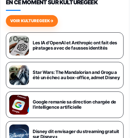
EN CE MOMENT SUR KULTUREGEEK
Galaxy S26 256 Go Bleu
648,63€
834,71€
Fnac (Vendeur Tiers)
VOIR KULTUREGEEK
→
Samsung Galaxy Miracle Ultra, Smartphone
Android 5G avec Galaxy AI, 512 Go,
Chargeur Secteur Rapide 25W Inclus,
Les IA d’OpenAI et Anthropic ont fait des
piratages avec de fausses identités
Smartphone déverrouillé, Noir, Version FR
1019€
1399€
Fnac (Vendeur Tiers)
Galaxy S26 Ultra 512 Go Bleu
Star Wars: The Mandalorian and Grogu a
1019€
1399€
été un échec au box-office, admet Disney
Fnac (Vendeur Tiers)
Galaxy S26 Ultra 256 Go Violet
Google remanie sa direction chargée de
892€
1199€
Fnac (Vendeur Tiers)
l’intelligence artificielle
Philips SHK2000BL - Casque Enfant - Bleu &
Répartiteur Audio 5 Casques, Blanc
24,94€
29,96€
Disney dit envisager du streaming gratuit
Fnac (Vendeur Tiers)
sur Disney+