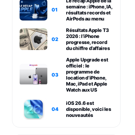
Le récap Apple de la
semaine : iPhone, IA,
01
résultats records et
AirPods au menu
Résultats Apple T3
2026 : l’iPhone
02
progresse, record
du chiffre d’affaires
Apple Upgrade est
officiel : le
programme de
03
location d’iPhone,
Mac, iPad et Apple
Watch aux US
iOS 26.6 est
04
disponible, voici les
nouveautés