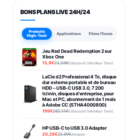
BONS PLANS LIVE 24H/24
Produits
Applications
Films iTunes
High-Tech
Jeu Red Dead Redemption 2 sur
Xbox One
15,9€
23,09€
Cdiscount (Vendeur Tiers)
LaCie d2 Professional 4 To, disque
dur externe portable et de bureau
HDD – USB-C USB 3.0, 7 200
tr/min, disques d'entreprise, pour
Mac et PC, abonnement de 1 mois
à Adobe CC (STHA4000800)
199€
282,13€
Cdiscount (Vendeur Tiers)
HP USB-C to USB 3.0 Adapter
20,26€
25,99€
Amazon