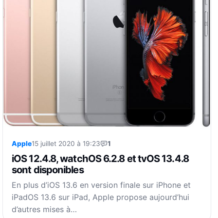
Apple
15 juillet 2020 à 19:23
1
iOS 12.4.8, watchOS 6.2.8 et tvOS 13.4.8
sont disponibles
En plus d’iOS 13.6 en version finale sur iPhone et
iPadOS 13.6 sur iPad, Apple propose aujourd’hui
d’autres mises à…