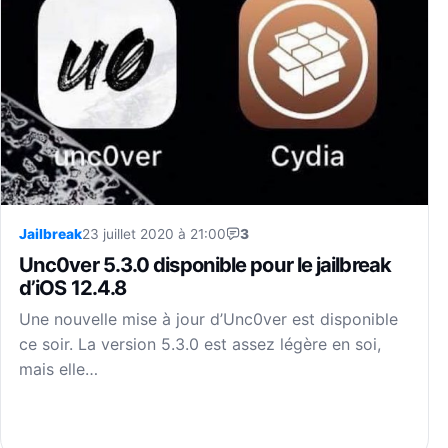
Jailbreak
23 juillet 2020 à 21:00
3
Unc0ver 5.3.0 disponible pour le jailbreak
d’iOS 12.4.8
Une nouvelle mise à jour d’Unc0ver est disponible
ce soir. La version 5.3.0 est assez légère en soi,
mais elle…