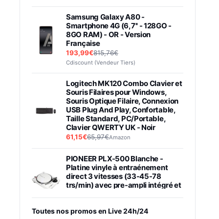
Samsung Galaxy A80 -
Smartphone 4G (6,7'' - 128GO -
8GO RAM) - OR - Version
Française
193,99€
815,76€
Cdiscount (Vendeur Tiers)
Logitech MK120 Combo Clavier et
Souris Filaires pour Windows,
Souris Optique Filaire, Connexion
USB Plug And Play, Confortable,
Taille Standard, PC/Portable,
Clavier QWERTY UK - Noir
61,15€
65,97€
Amazon
PIONEER PLX-500 Blanche -
Platine vinyle à entraénement
direct 3 vitesses (33-45-78
trs/min) avec pre-ampli intégré et
port USB
348,99€
384,71€
Amazon
Toutes nos promos en Live 24h/24