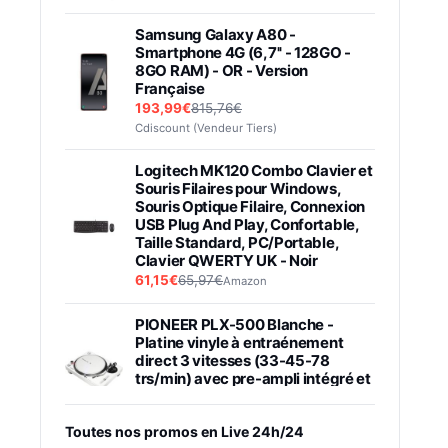
Samsung Galaxy A80 -
Smartphone 4G (6,7'' - 128GO -
8GO RAM) - OR - Version
Française
193,99€
815,76€
Cdiscount (Vendeur Tiers)
Logitech MK120 Combo Clavier et
Souris Filaires pour Windows,
Souris Optique Filaire, Connexion
USB Plug And Play, Confortable,
Taille Standard, PC/Portable,
Clavier QWERTY UK - Noir
61,15€
65,97€
Amazon
PIONEER PLX-500 Blanche -
Platine vinyle à entraénement
direct 3 vitesses (33-45-78
trs/min) avec pre-ampli intégré et
port USB
348,99€
384,71€
Amazon
Toutes nos promos en Live 24h/24