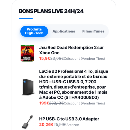
BONS PLANS LIVE 24H/24
Produits
Applications
Films iTunes
High-Tech
Jeu Red Dead Redemption 2 sur
Xbox One
15,9€
23,09€
Cdiscount (Vendeur Tiers)
LaCie d2 Professional 4 To, disque
dur externe portable et de bureau
HDD – USB-C USB 3.0, 7 200
tr/min, disques d'entreprise, pour
Mac et PC, abonnement de 1 mois
à Adobe CC (STHA4000800)
199€
282,13€
Cdiscount (Vendeur Tiers)
HP USB-C to USB 3.0 Adapter
20,26€
25,99€
Amazon