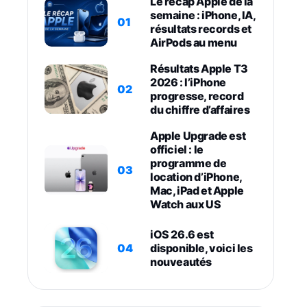
Le récap Apple de la
semaine : iPhone, IA,
01
résultats records et
AirPods au menu
Résultats Apple T3
2026 : l’iPhone
02
progresse, record
du chiffre d’affaires
Apple Upgrade est
officiel : le
programme de
03
location d’iPhone,
Mac, iPad et Apple
Watch aux US
iOS 26.6 est
04
disponible, voici les
nouveautés