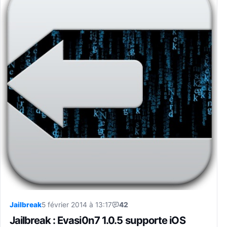
Jailbreak
5 février 2014 à 13:17
42
Jailbreak : Evasi0n7 1.0.5 supporte iOS