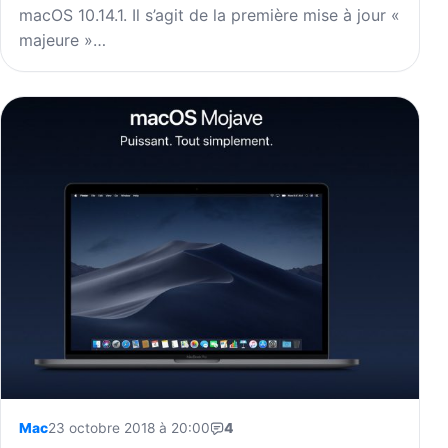
macOS 10.14.1. Il s’agit de la première mise à jour «
majeure »…
Mac
23 octobre 2018 à 20:00
4