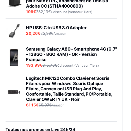
pour Mac et PC, abonnement de 1 mois à
Adobe CC (STHA4000800)
199€
282,13€
Cdiscount (Vendeur Tiers)
HP USB-C to USB 3.0 Adapter
20,26€
25,99€
Amazon
Samsung Galaxy A80 - Smartphone 4G (6,7''
- 128GO - 8GO RAM) - OR - Version
Française
193,99€
815,76€
Cdiscount (Vendeur Tiers)
Logitech MK120 Combo Clavier et Souris
Filaires pour Windows, Souris Optique
Filaire, Connexion USB Plug And Play,
Confortable, Taille Standard, PC/Portable,
Clavier QWERTY UK - Noir
61,15€
65,97€
Amazon
PIONEER PLX-500 Blanche - Platine vinyle à
entraénement direct 3 vitesses (33-45-78
trs/min) avec pre-ampli intégré et port USB
Toutes nos promos en Live 24h/24