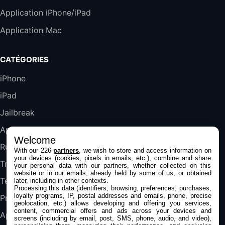
289,47€
317,71€
Boulanger
Application iPhone/iPad
Galaxy S25 FE 6,7\" 5G Nano SIM 128 Go
Application Mac
Blanc
489,99€
647,51€
Fnac (Vendeur Tiers)
CATÉGORIES
DeLonghi ECAM290.22.b
iPhone
357,4€
389,7€
Cdiscount (Vendeur Tiers)
iPad
Jailbreak
Jeu FIFA 20 sur PC (code à télécharger)
45,98€
57,99€
Rue Du Commerce (Vendeur Tiers)
Applications
Welcome
Rumeurs
With our 226
partners
, we wish to store and access information on
your devices (cookies, pixels in emails, etc.), combine and share
Trucs & astuces
your personal data with our partners, whether collected on this
website or in our emails, already held by some of us, or obtained
Tests
later, including in other contexts.
Processing this data (identifiers, browsing, preferences, purchases,
loyalty programs, IP, postal addresses and emails, phone, precise
Promos
geolocation, etc.) allows developing and offering you services,
content, commercial offers and ads across your devices and
Apple
screens (including by email, post, SMS, phone, audio, and video),