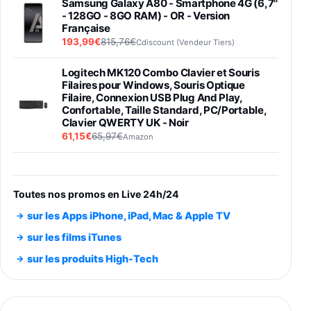
Samsung Galaxy A80 - Smartphone 4G (6,7''
- 128GO - 8GO RAM) - OR - Version
Française
193,99€
815,76€
Cdiscount (Vendeur Tiers)
Logitech MK120 Combo Clavier et Souris
Filaires pour Windows, Souris Optique
Filaire, Connexion USB Plug And Play,
Confortable, Taille Standard, PC/Portable,
Clavier QWERTY UK - Noir
61,15€
65,97€
Amazon
PIONEER PLX-500 Blanche - Platine vinyle à
entraénement direct 3 vitesses (33-45-78
trs/min) avec pre-ampli intégré et port USB
Toutes nos promos en Live 24h/24
348,99€
384,71€
Amazon
sur les Apps iPhone, iPad, Mac & Apple TV
Smartphone SAMSUNG Galaxy S26 Ultra
sur les films iTunes
Noir 256Go
sur les produits High-Tech
891,99€
1199€
Fnac (Vendeur Tiers)
Smartphone SAMSUNG Galaxy S26+ Violet
256Go