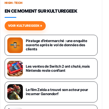
HIGH-TECH
749,99€
1240,43€
Fnac (Vendeur Tiers)
EN CE MOMENT SUR KULTUREGEEK
Galaxy S26 256 Go Bleu
648,63€
834,71€
Fnac (Vendeur Tiers)
VOIR KULTUREGEEK
→
Samsung Galaxy Miracle Ultra, Smartphone
Android 5G avec Galaxy AI, 512 Go,
Piratage d’Intermarché : une enquête
Chargeur Secteur Rapide 25W Inclus,
ouverte après le vol de données des
Smartphone déverrouillé, Noir, Version FR
clients
1019€
1399€
Fnac (Vendeur Tiers)
Galaxy S26 Ultra 512 Go Bleu
Les ventes de Switch 2 ont chuté, mais
1019€
1399€
Nintendo reste confiant
Fnac (Vendeur Tiers)
Galaxy S26 Ultra 256 Go Violet
Le film Zelda a trouvé son acteur pour
892€
1199€
Fnac (Vendeur Tiers)
incarner Ganondorf
Philips SHK2000BL - Casque Enfant - Bleu &
Répartiteur Audio 5 Casques, Blanc