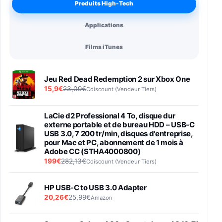
Produits High-Tech
Applications
Films iTunes
Jeu Red Dead Redemption 2 sur Xbox One
15,9€
23,09€
Cdiscount (Vendeur Tiers)
LaCie d2 Professional 4 To, disque dur
externe portable et de bureau HDD – USB-C
USB 3.0, 7 200 tr/min, disques d'entreprise,
pour Mac et PC, abonnement de 1 mois à
Adobe CC (STHA4000800)
199€
282,13€
Cdiscount (Vendeur Tiers)
HP USB-C to USB 3.0 Adapter
20,26€
25,99€
Amazon