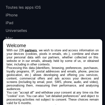
Toutes les apps iOS
iPhone
iPad
Universelles
Mac
Welcome
Apple TV
With our 226
partners
, we wish to store and access information on
your devices (cookies, pixels in emails, etc.), combine and share
IPHONEADDICT
your personal data with our partners, whether collected on this
website or in our emails, already held by some of us, or obtained
later, including in other contexts.
Actualité Apple
Processing this data (identifiers, browsing, preferences, purchases,
loyalty programs, IP, postal addresses and emails, phone, precise
Archives keynotes
geolocation, etc.) allows developing and offering you services,
content, commercial offers and ads across your devices and
screens (including by email, post, SMS, phone, audio, and video),
Contact
personalising them, measuring their performance, and analysing
audiences.
À propos
You can "accept all" and withdraw your consent at any time via the
"cookie" icon
. You can also "set detailed preferences" and object to
KultureGeek
processing activities not subject to consent. These choices remain
valid for 6 months.