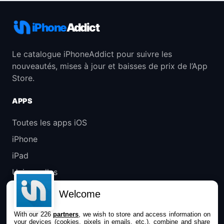
iPhone
Addict
Le catalogue iPhoneAddict pour suivre les
nouveautés, mises à jour et baisses de prix de l’App
Store.
APPS
Toutes les apps iOS
iPhone
iPad
Universelles
Mac
Welcome
Apple TV
With our 226
partners
, we wish to store and access information on
your devices (cookies, pixels in emails, etc.), combine and share