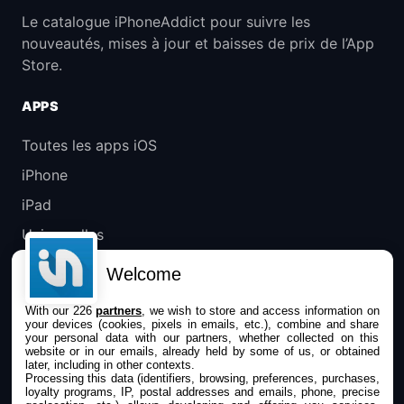
Le catalogue iPhoneAddict pour suivre les
nouveautés, mises à jour et baisses de prix de l’App
Store.
APPS
Toutes les apps iOS
iPhone
iPad
Universelles
Mac
Welcome
Apple TV
With our 226
partners
, we wish to store and access information on
your devices (cookies, pixels in emails, etc.), combine and share
IPHONEADDICT
your personal data with our partners, whether collected on this
website or in our emails, already held by some of us, or obtained
later, including in other contexts.
Actualité Apple
Processing this data (identifiers, browsing, preferences, purchases,
loyalty programs, IP, postal addresses and emails, phone, precise