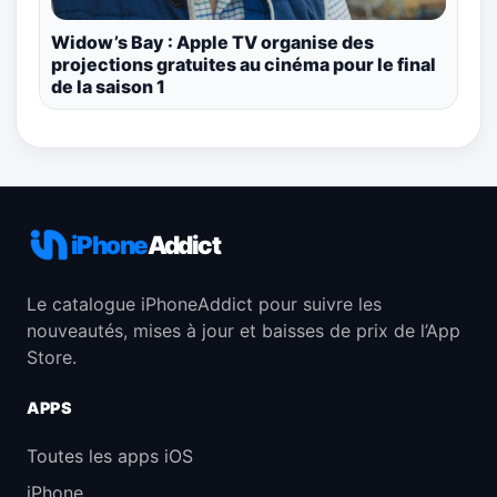
Widow’s Bay : Apple TV organise des
projections gratuites au cinéma pour le final
de la saison 1
iPhone
Addict
Le catalogue iPhoneAddict pour suivre les
nouveautés, mises à jour et baisses de prix de l’App
Store.
APPS
Toutes les apps iOS
iPhone