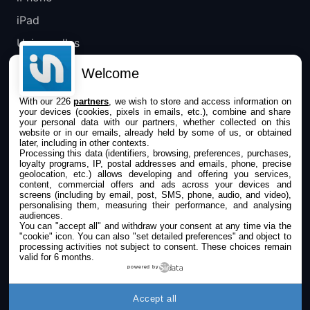
iPad
Universelles
Mac
Welcome
Apple TV
With our 226
partners
, we wish to store and access information on
your devices (cookies, pixels in emails, etc.), combine and share
IPHONEADDICT
your personal data with our partners, whether collected on this
website or in our emails, already held by some of us, or obtained
later, including in other contexts.
Actualité Apple
Processing this data (identifiers, browsing, preferences, purchases,
loyalty programs, IP, postal addresses and emails, phone, precise
Archives keynotes
geolocation, etc.) allows developing and offering you services,
content, commercial offers and ads across your devices and
screens (including by email, post, SMS, phone, audio, and video),
Contact
personalising them, measuring their performance, and analysing
audiences.
À propos
You can "accept all" and withdraw your consent at any time via the
"cookie" icon
. You can also "set detailed preferences" and object to
KultureGeek
processing activities not subject to consent. These choices remain
valid for 6 months.
powered by
SUIVEZ-NOUS
Accept all