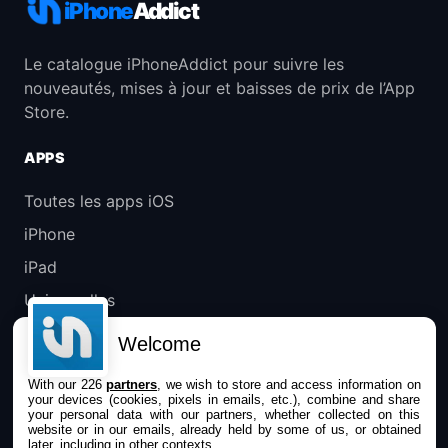
iPhone
Addict
Le catalogue iPhoneAddict pour suivre les
nouveautés, mises à jour et baisses de prix de l’App
Store.
APPS
Toutes les apps iOS
iPhone
iPad
Universelles
Mac
Welcome
Apple TV
With our 226
partners
, we wish to store and access information on
your devices (cookies, pixels in emails, etc.), combine and share
IPHONEADDICT
your personal data with our partners, whether collected on this
website or in our emails, already held by some of us, or obtained
later, including in other contexts.