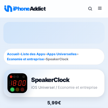
iPhone
Addict
Accueil
»
Liste des Apps
»
Apps Universelles
»
Economie et entreprise
»
SpeakerClock
SpeakerClock
iOS Universel
/
Economie et entreprise
5,99€