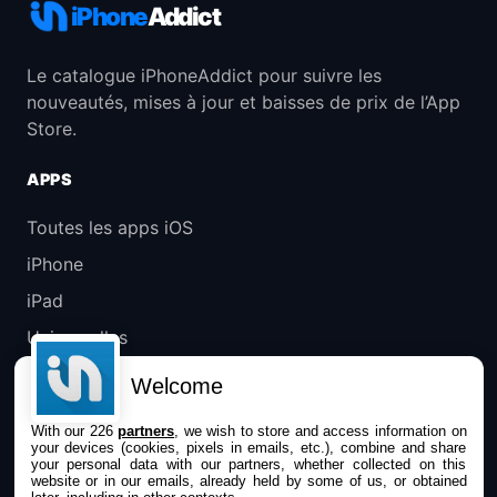
iPhone
Addict
Le catalogue iPhoneAddict pour suivre les
nouveautés, mises à jour et baisses de prix de l’App
Store.
APPS
Toutes les apps iOS
iPhone
iPad
Universelles
Mac
Welcome
Apple TV
With our 226
partners
, we wish to store and access information on
your devices (cookies, pixels in emails, etc.), combine and share
IPHONEADDICT
your personal data with our partners, whether collected on this
website or in our emails, already held by some of us, or obtained