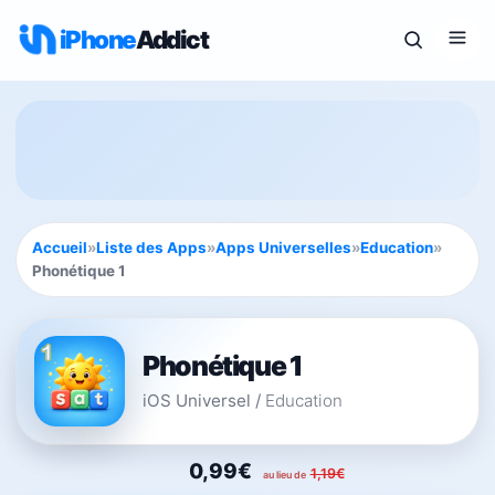
iPhone
Addict
Accueil
»
Liste des Apps
»
Apps Universelles
»
Education
»
Phonétique 1
Phonétique 1
iOS Universel
/
Education
0,99€
1,19€
au lieu de