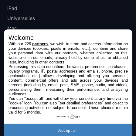
iPad
Universelles
Mac
Welcome
Apple TV
With our 226
partners
, we wish to store and access information on
your devices (cookies, pixels in emails, etc.), combine and share
IPHONEADDICT
your personal data with our partners, whether collected on this
website or in our emails, already held by some of us, or obtained
later, including in other contexts.
Actualité Apple
Processing this data (identifiers, browsing, preferences, purchases,
loyalty programs, IP, postal addresses and emails, phone, precise
Archives keynotes
geolocation, etc.) allows developing and offering you services,
content, commercial offers and ads across your devices and
screens (including by email, post, SMS, phone, audio, and video),
Contact
personalising them, measuring their performance, and analysing
audiences.
À propos
You can "accept all" and withdraw your consent at any time via the
"cookie" icon
. You can also "set detailed preferences" and object to
KultureGeek
processing activities not subject to consent. These choices remain
valid for 6 months.
powered by
SUIVEZ-NOUS
Accept all