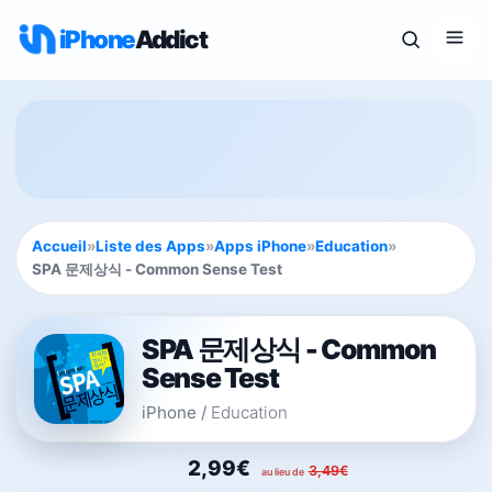
iPhone
Addict
Accueil
»
Liste des Apps
»
Apps iPhone
»
Education
»
SPA 문제상식 - Common Sense Test
SPA 문제상식 - Common
Sense Test
iPhone
/
Education
2,99€
3,49€
au lieu de