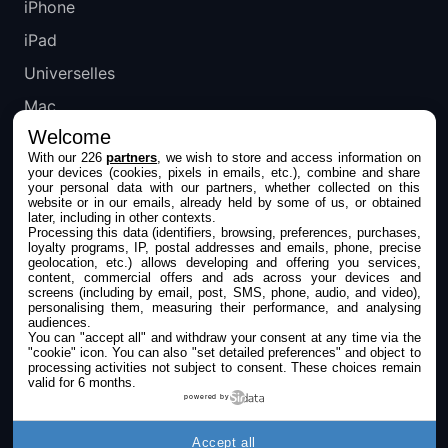
iPhone
iPad
Universelles
Mac
Welcome
Apple TV
With our 226
partners
, we wish to store and access information on
your devices (cookies, pixels in emails, etc.), combine and share
IPHONEADDICT
your personal data with our partners, whether collected on this
website or in our emails, already held by some of us, or obtained
later, including in other contexts.
Actualité Apple
Processing this data (identifiers, browsing, preferences, purchases,
loyalty programs, IP, postal addresses and emails, phone, precise
Archives keynotes
geolocation, etc.) allows developing and offering you services,
content, commercial offers and ads across your devices and
screens (including by email, post, SMS, phone, audio, and video),
Contact
personalising them, measuring their performance, and analysing
audiences.
À propos
You can "accept all" and withdraw your consent at any time via the
"cookie" icon
. You can also "set detailed preferences" and object to
KultureGeek
processing activities not subject to consent. These choices remain
valid for 6 months.
powered by
SUIVEZ-NOUS
Accept all